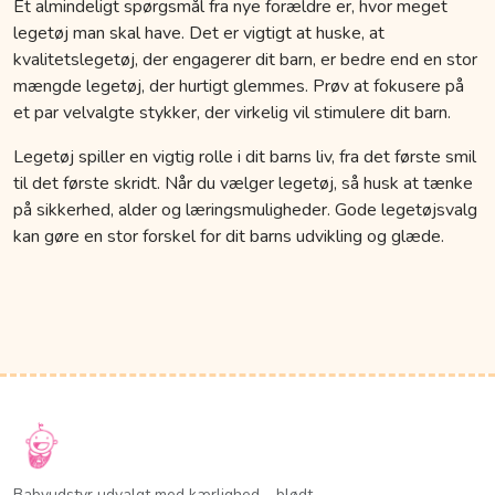
Et almindeligt spørgsmål fra nye forældre er, hvor meget
legetøj man skal have. Det er vigtigt at huske, at
kvalitetslegetøj, der engagerer dit barn, er bedre end en stor
mængde legetøj, der hurtigt glemmes. Prøv at fokusere på
et par velvalgte stykker, der virkelig vil stimulere dit barn.
Legetøj spiller en vigtig rolle i dit barns liv, fra det første smil
til det første skridt. Når du vælger legetøj, så husk at tænke
på sikkerhed, alder og læringsmuligheder. Gode legetøjsvalg
kan gøre en stor forskel for dit barns udvikling og glæde.
Babyudstyr udvalgt med kærlighed – blødt,