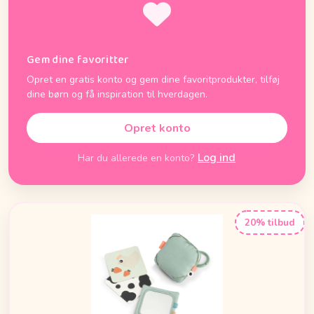
Gem dine favoritter
Opret en gratis konto og gem dine favoritprodukter, tilføj
dine børn og få inspiration til hverdagen.
Opret konto
Log ind
Har du allerede en konto?
20% tilbud