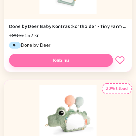
Done by Deer Baby Kontrastkortholder - Tiny Farm - Grøn
190 kr.
152 kr.
Done by Deer
Køb nu
20% tilbud