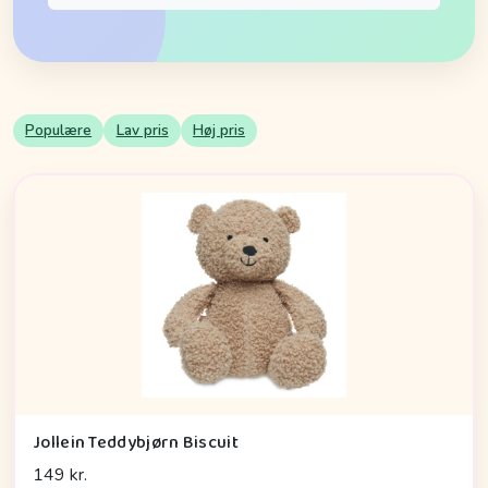
Populære
Lav pris
Høj pris
Jollein Teddybjørn Biscuit
149 kr.