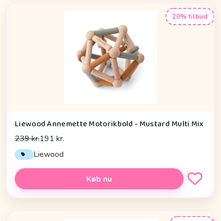
20% tilbud
Liewood Annemette Motorikbold - Mustard Multi Mix
239 kr.
191 kr.
Liewood
Køb nu