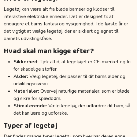
Legetøj kan være alt fra bløde
bamser
og klodser til
interaktive elektriske enheder. Det er designet til at
engagere et barns fantasi og nysgerrighed. I de første år er
det vigtigt at vælge legetøj, der er sikkert og egnet til
barnets udviklingsfase.
Hvad skal man kigge efter?
Sikkerhed:
Tjek altid, at legetøjet er CE-mærket og fri
for skadelige stoffer.
Alder:
Vælg legetøj, der passer til dit barns alder og
udviklingsniveau.
Materialer:
Overvej naturlige materialer, som er bløde
og sikre for spædbørn.
Stimulerende:
Vælg legetøj, der udfordrer dit barn, så
det kan lære og udforske.
Typer af legetøj
Der findes mange typer legetøj, som hver har deres egne