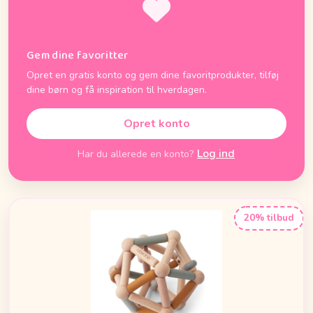
Gem dine favoritter
Opret en gratis konto og gem dine favoritprodukter, tilføj
dine børn og få inspiration til hverdagen.
Opret konto
Log ind
Har du allerede en konto?
20% tilbud