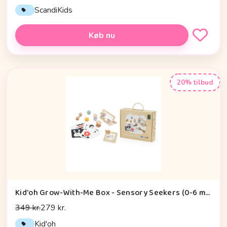
ScandiKids
Køb nu
20% tilbud
Kid'oh Grow-With-Me Box - Sensory Seekers (0-6 mdr.)
349 kr.
279 kr.
Kid'oh