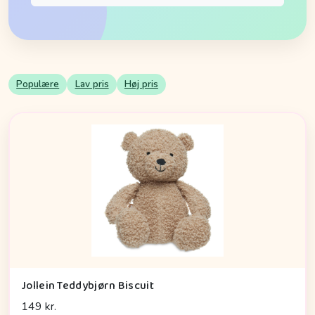
Populære
Lav pris
Høj pris
Jollein Teddybjørn Biscuit
149 kr.