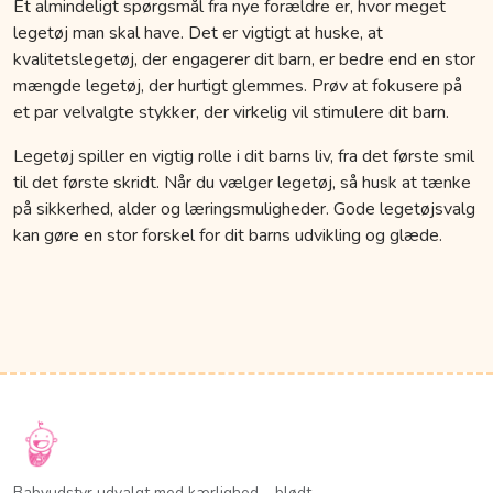
Et almindeligt spørgsmål fra nye forældre er, hvor meget
legetøj man skal have. Det er vigtigt at huske, at
kvalitetslegetøj, der engagerer dit barn, er bedre end en stor
mængde legetøj, der hurtigt glemmes. Prøv at fokusere på
et par velvalgte stykker, der virkelig vil stimulere dit barn.
Legetøj spiller en vigtig rolle i dit barns liv, fra det første smil
til det første skridt. Når du vælger legetøj, så husk at tænke
på sikkerhed, alder og læringsmuligheder. Gode legetøjsvalg
kan gøre en stor forskel for dit barns udvikling og glæde.
Babyudstyr udvalgt med kærlighed – blødt,