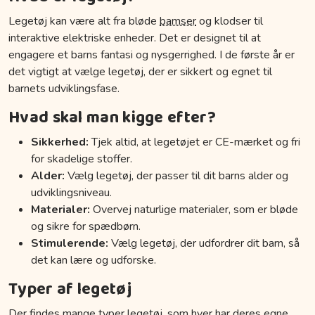
Legetøj kan være alt fra bløde
bamser
og klodser til
interaktive elektriske enheder. Det er designet til at
engagere et barns fantasi og nysgerrighed. I de første år er
det vigtigt at vælge legetøj, der er sikkert og egnet til
barnets udviklingsfase.
Hvad skal man kigge efter?
Sikkerhed:
Tjek altid, at legetøjet er CE-mærket og fri
for skadelige stoffer.
Alder:
Vælg legetøj, der passer til dit barns alder og
udviklingsniveau.
Materialer:
Overvej naturlige materialer, som er bløde
og sikre for spædbørn.
Stimulerende:
Vælg legetøj, der udfordrer dit barn, så
det kan lære og udforske.
Typer af legetøj
Der findes mange typer legetøj, som hver har deres egne