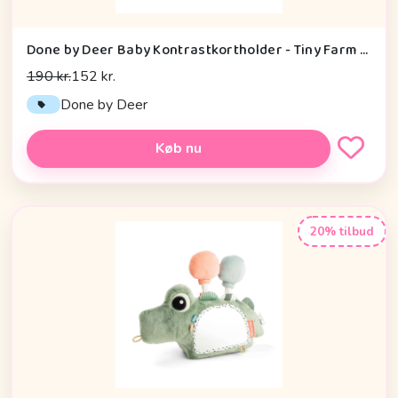
Done by Deer Baby Kontrastkortholder - Tiny Farm - Grøn
190 kr.
152 kr.
Done by Deer
Køb nu
20% tilbud