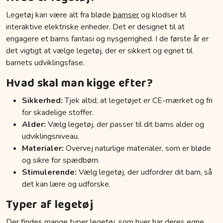
Legetøj kan være alt fra bløde
bamser
og klodser til
interaktive elektriske enheder. Det er designet til at
engagere et barns fantasi og nysgerrighed. I de første år er
det vigtigt at vælge legetøj, der er sikkert og egnet til
barnets udviklingsfase.
Hvad skal man kigge efter?
Sikkerhed:
Tjek altid, at legetøjet er CE-mærket og fri
for skadelige stoffer.
Alder:
Vælg legetøj, der passer til dit barns alder og
udviklingsniveau.
Materialer:
Overvej naturlige materialer, som er bløde
og sikre for spædbørn.
Stimulerende:
Vælg legetøj, der udfordrer dit barn, så
det kan lære og udforske.
Typer af legetøj
Der findes mange typer legetøj, som hver har deres egne