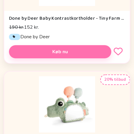
Done by Deer Baby Kontrastkortholder - Tiny Farm - Grøn
190 kr.
152 kr.
Done by Deer
Køb nu
20% tilbud