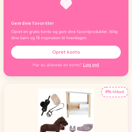
Gem dine favoritter
Opret en gratis konto og gem dine favoritprodukter, tilføj
dine børn og få inspiration til hverdagen.
Opret konto
Log ind
Har du allerede en konto?
8% tilbud