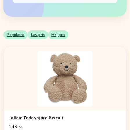
Populære
Lav pris
Høj pris
Jollein Teddybjørn Biscuit
149 kr.