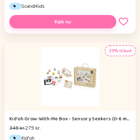
ScandiKids
Køb nu
20% tilbud
Kid'oh Grow-With-Me Box - Sensory Seekers (0-6 mdr.)
349 kr.
279 kr.
Kid'oh