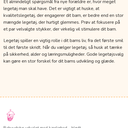
Et almindeligt spørgsmål fra nye forældre er, hvor meget
legetøj man skal have. Det er vigtigt at huske, at
kvalitetslegetøj, der engagerer dit barn, er bedre end en stor
mængde legetøj, der hurtigt glemmes. Prøv at fokusere på
et par velvalgte stykker, der virkelig vil stimulere dit barn.
Legetøj spiller en vigtig rolle i dit barns liv, fra det første smil
til det første skridt. Når du vælger legetøj, så husk at tænke
på sikkerhed, alder og læringsmuligheder. Gode legetøjsvalg
kan gøre en stor forskel for dit barns udvikling og glæde.
Babyudstyr udvalgt med kærlighed – blødt,