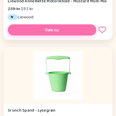
Liewood Annemette Motorikbold - Mustard Multi Mix
239 kr.
191 kr.
Liewood
Køb nu
Srunch Spand - Lysegrøn