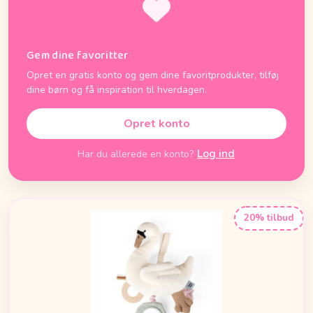
Gem dine favoritter
Opret en gratis konto og gem dine favoritprodukter, tilføj
dine børn og få inspiration til hverdagen.
Opret konto
Log ind
Har du allerede en konto?
20% tilbud