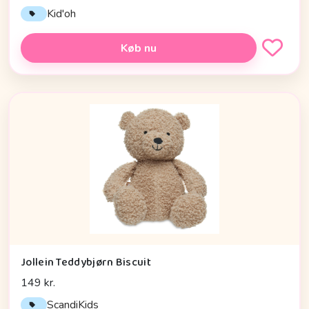
Kid'oh
Køb nu
Jollein Teddybjørn Biscuit
149 kr.
ScandiKids