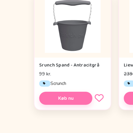
Srunch Spand - Antracitgrå
99 kr.
239 
Scrunch
Køb nu