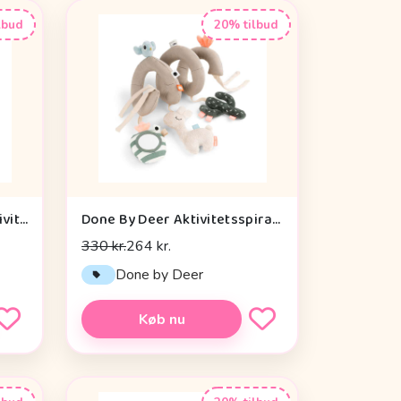
lbud
20% tilbud
Cam Cam Copenhagen Aktivitetsterning - OCS - Vintage Toys
Done By Deer Aktivitetsspiral - Lalee Sand
330 kr.
264 kr.
n
Done by Deer
Køb nu