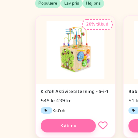
Populære
Lav pris
Høj pris
20% tilbud
Kid'oh Aktivitetsterning - 5-i-1
Bab
549 kr.
439 kr.
51 k
Kid'oh
Køb nu