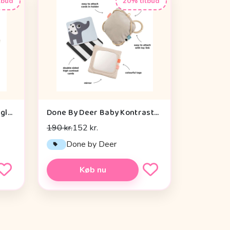
lbud
20% tilbud
Sebra Aktivitetslegetøj - Uglen Blinky
Done By Deer Baby Kontrastkortholder - Deer Friends - Sand
190 kr.
152 kr.
Done by Deer
Køb nu