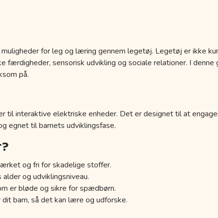
 muligheder for leg og læring gennem legetøj. Legetøj er ikke kun
 færdigheder, sensorisk udvikling og sociale relationer. I denne g
ksom på.
r til interaktive elektriske enheder. Det er designet til at engage
 og egnet til barnets udviklingsfase.
r?
ærket og fri for skadelige stoffer.
s alder og udviklingsniveau.
om er bløde og sikre for spædbørn.
 dit barn, så det kan lære og udforske.