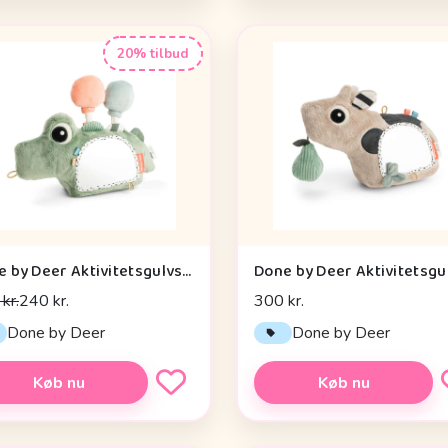
20% tilbud
Done by Deer Aktivitetsgulvspejl - Croco - Grøn
kr.
240 kr.
300 kr.
Done by Deer
Done by Deer
Køb nu
Køb nu