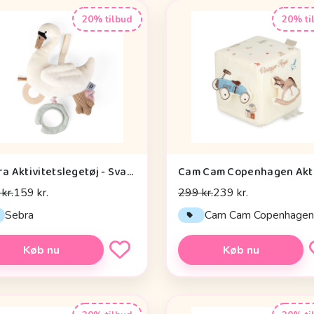
20% tilbud
20% ti
Sebra Aktivitetslegetøj - Svane
kr.
159 kr.
299 kr.
239 kr.
Sebra
Cam Cam Copenhage
Køb nu
Køb nu