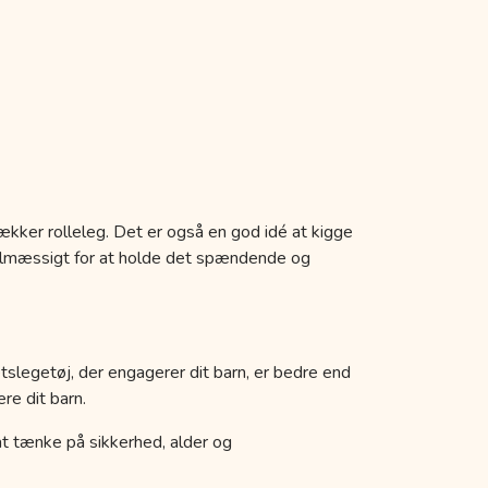
ækker rolleleg. Det er også en god idé at kigge
egelmæssigt for at holde det spændende og
etslegetøj, der engagerer dit barn, er bedre end
re dit barn.
k at tænke på sikkerhed, alder og