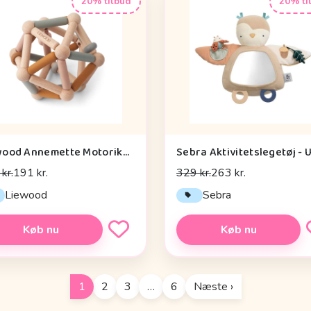
20% tilbud
20% ti
Liewood Annemette Motorikbold - Mustard Multi Mix
kr.
191 kr.
329 kr.
263 kr.
Liewood
Sebra
Køb nu
Køb nu
1
2
3
…
6
Næste ›