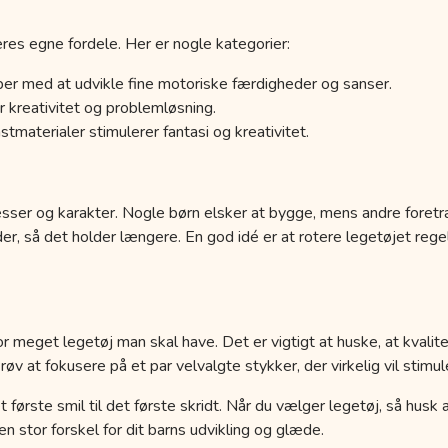
res egne fordele. Her er nogle kategorier:
er med at udvikle fine motoriske færdigheder og sanser.
 kreativitet og problemløsning.
tmaterialer stimulerer fantasi og kreativitet.
esser og karakter. Nogle børn elsker at bygge, mens andre foretr
der, så det holder længere. En god idé er at rotere legetøjet r
r meget legetøj man skal have. Det er vigtigt at huske, at kvalit
 at fokusere på et par velvalgte stykker, der virkelig vil stimule
a det første smil til det første skridt. Når du vælger legetøj, så hus
 stor forskel for dit barns udvikling og glæde.