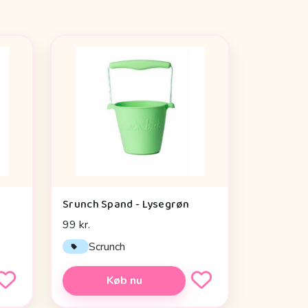
Srunch Spand - Lysegrøn
99 kr.
Scrunch
Køb nu