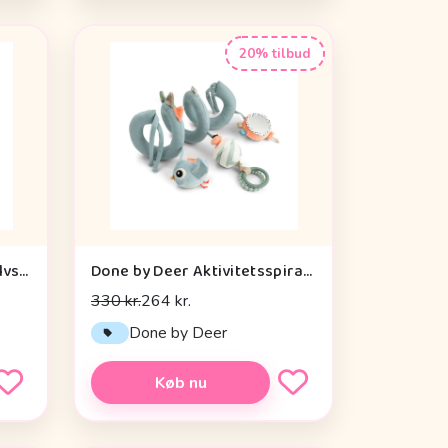
20% tilbud
Done by Deer Aktivitetsgulvspejl - Dotti - Sand
Done by Deer Aktivitetsspiral - Celebration - Blå
330 kr.
264 kr.
Done by Deer
Køb nu