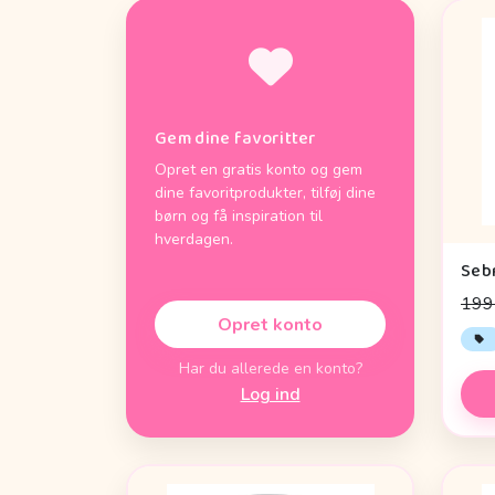
Gem dine favoritter
Opret en gratis konto og gem
dine favoritprodukter, tilføj dine
børn og få inspiration til
hverdagen.
199 
Opret konto
Har du allerede en konto?
Log ind