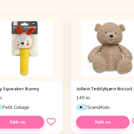
y Squeaker Bunny
Jollein Teddybjørn Biscuit
r.
149 kr.
Petit Collage
ScandiKids
Køb nu
Køb nu