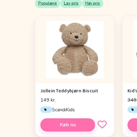
Populære
Lav pris
Høj pris
Jollein Teddybjørn Biscuit
149 kr.
349 
ScandiKids
Køb nu