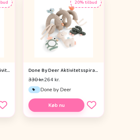
lbud
20% tilbud
Cam Cam Copenhagen Aktivitetsterning - OCS - Vintage Toys
Done By Deer Aktivitetsspiral - Lalee Sand
330 kr.
264 kr.
n
Done by Deer
Køb nu