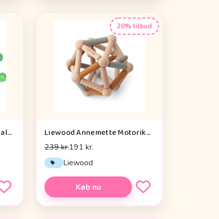
20% tilbud
Die Spiegelburg Window Walker Wild+cool - Legetøj
Liewood Annemette Motorikbold - Mustard Multi Mix
239 kr.
191 kr.
Liewood
Køb nu