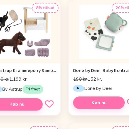
8% tilbud
20% ti
By Astrup Krammepony Sampak - Pixie - Bundle 2
0 kr.
1.199 kr.
190 kr.
152 kr.
Done by Deer
By Astrup
Fri fragt
Køb nu
Køb nu