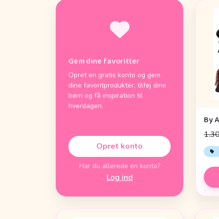
Gem dine favoritter
Opret en gratis konto og gem
dine favoritprodukter, tilføj dine
børn og få inspiration til
hverdagen.
1.30
Opret konto
Har du allerede en konto?
Log ind