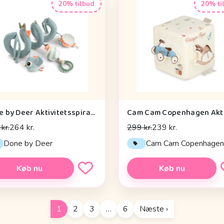
20% tilbud
20% ti
Done by Deer Aktivitetsspiral - Celebration - Blå
kr.
264 kr.
299 kr.
239 kr.
Done by Deer
Cam Cam Copenhage
Køb nu
Køb nu
1
2
3
…
6
Næste ›