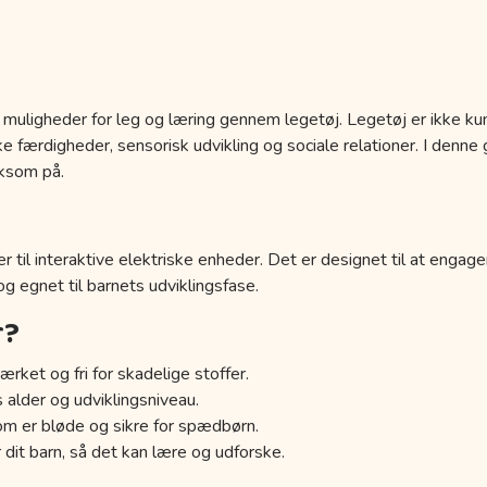
 muligheder for leg og læring gennem legetøj. Legetøj er ikke kun
 færdigheder, sensorisk udvikling og sociale relationer. I denne g
ksom på.
r til interaktive elektriske enheder. Det er designet til at engage
 og egnet til barnets udviklingsfase.
r?
ærket og fri for skadelige stoffer.
s alder og udviklingsniveau.
om er bløde og sikre for spædbørn.
 dit barn, så det kan lære og udforske.