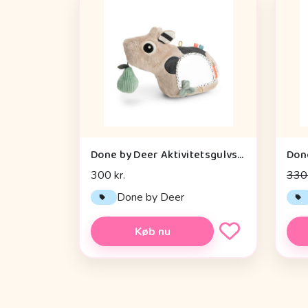
Done by Deer Aktivitetsgulvspejl - Dotti - Sand
300 kr.
330 
Done by Deer
Køb nu