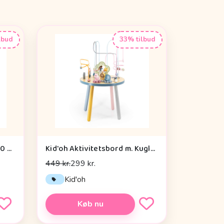
lbud
33% tilbud
By Astrup Krammepony - 30 cm. - Pixie - Brun
Kid'oh Aktivitetsbord m. Kuglespiraler
449 kr.
299 kr.
Kid'oh
Køb nu