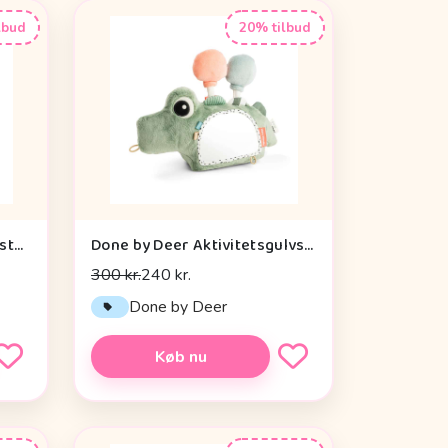
lbud
20% tilbud
Done by Deer Baby Kontrastkortholder - Tiny Farm - Grøn
Done by Deer Aktivitetsgulvspejl - Croco - Grøn
300 kr.
240 kr.
Done by Deer
Køb nu