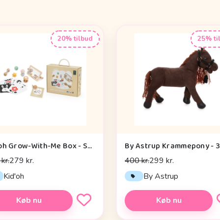
20% tilbud
25% ti
Kid'oh Grow-With-Me Box - Sensory Seekers (0-6 mdr.)
kr.
279 kr.
400 kr.
299 kr.
Kid'oh
By Astrup
Køb nu
Køb nu