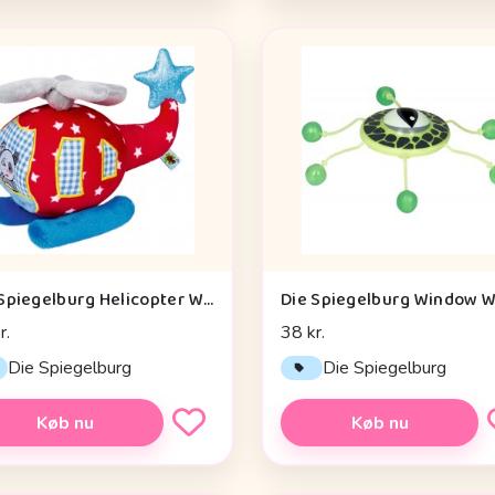
Die Spiegelburg Helicopter With Vibration Module Baby Charms - Legetøj
r.
38 kr.
Die Spiegelburg
Die Spiegelburg
Køb nu
Køb nu