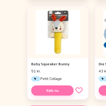
Baby Squeaker Bunny
51 kr.
43 k
Petit Collage
Køb nu