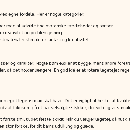
res egne fordele. Her er nogle kategorier:
er med at udvikle fine motoriske færdigheder og sanser.
 kreativitet og problemløsning.
tmaterialer stimulerer fantasi og kreativitet.
esser og karakter. Nogle børn elsker at bygge, mens andre foretr
der, så det holder længere. En god idé er at rotere legetøjet r
r meget legetøj man skal have. Det er vigtigt at huske, at kvalit
 at fokusere på et par velvalgte stykker, der virkelig vil stimule
a det første smil til det første skridt. Når du vælger legetøj, så hus
 stor forskel for dit barns udvikling og glæde.