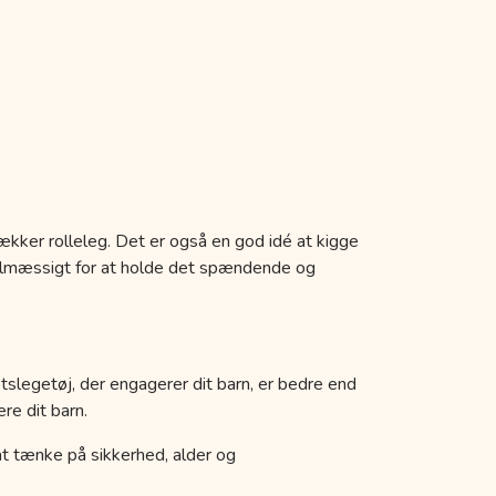
ækker rolleleg. Det er også en god idé at kigge
egelmæssigt for at holde det spændende og
etslegetøj, der engagerer dit barn, er bedre end
re dit barn.
k at tænke på sikkerhed, alder og