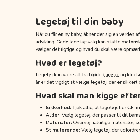
Legetøj til din baby
Når du får en ny baby, åbner der sig en verden af
udvikling. Gode legetøjsvalg kan støtte motoriske
vælger det rigtige og hvad du skal være opmær
Hvad er legetøj?
Legetøj kan være alt fra bløde
bamser
og klodse
år er det vigtigt at vælge legetøj, der er sikkert
Hvad skal man kigge efte
Sikkerhed:
Tjek altid, at legetøjet er CE-m
Alder:
Vælg legetøj, der passer til dit barn
Materialer:
Overvej naturlige materialer, s
Stimulerende:
Vælg legetøj, der udfordrer