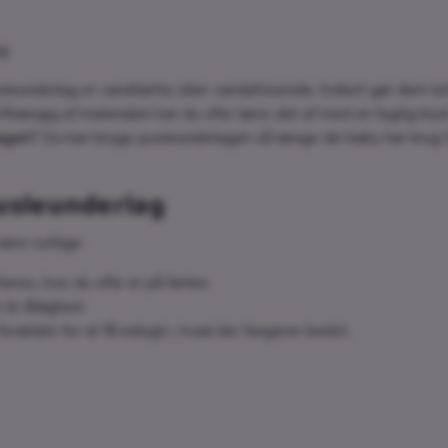
g:
eunderlag er vandtætte eller vandafvisende, hvilket gør dem let
fhængig af materialet kan du ofte tørre det af med en fugtig klud
aget?
Du kan bruge pusleunderlaget så længe din baby har brug fo
 pusleunderlag
være nyttige:
eres, hvis du ofte er på farten.
 til rådighed.
orældre for at få indsigt i, hvad der fungerer bedst.