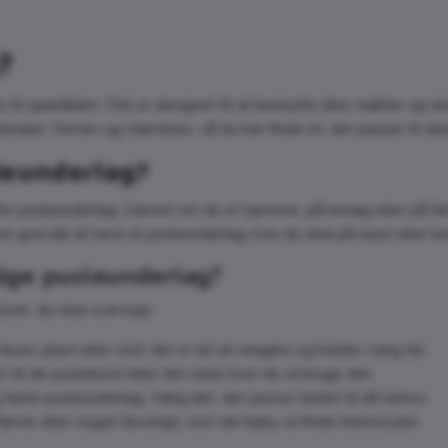
?
 til spædbørn. Det er designet til at beskytte dine møbler og ska
rialer, former og størrelser, så du kan finde et, der passer til di
leunderlag?
for pusleunderlag. Uanset om du er hjemme, på besøg eller på far
en god idé at have et pusleunderlag, hvis du skal på rejse eller b
ige pusleunderlag?
orer, du skal overveje:
um, plast eller stof, der er let at rengøre og holder i lang tid.
til din puslebord eller det sted, hvor du vil bruge det.
aste pusleunderlag. Vælg det, der passer bedst til dit behov.
rver eller noget farverigt, som din baby vil finde interessant.