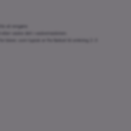
te at rengøre.
 eller vaske det i vaskemaskinen.
r bleer, som typisk er fra fødsel til omkring 2-3