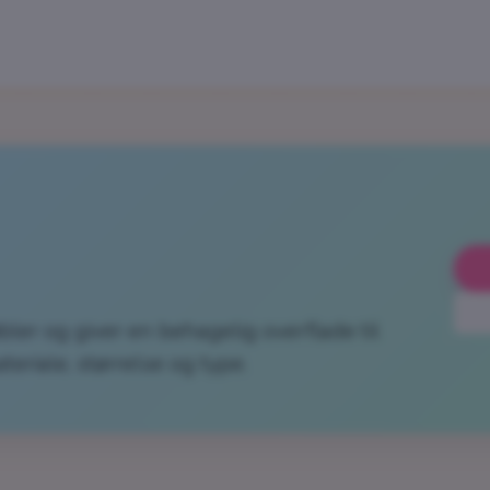
er og giver en behagelig overflade til
teriale, størrelse og type.