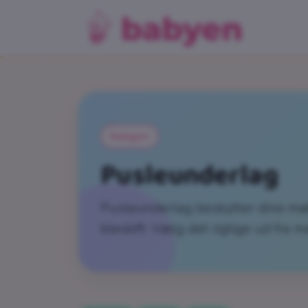
Kategori
Pusleunderlag
Pusleunderlag beskytter dine møbl
bleskift. Vælg det rigtige ud fra ma