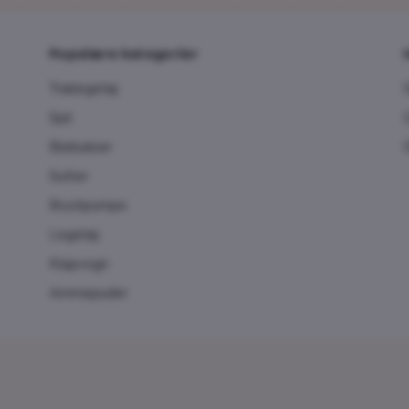
Populære kategorier
Trælegetøj
Spil
Blebukser
Sutter
Brystpumpe
Legetøj
Klapvogn
Ammepuder