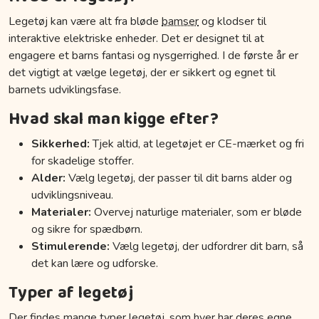
Legetøj kan være alt fra bløde
bamser
og klodser til
interaktive elektriske enheder. Det er designet til at
engagere et barns fantasi og nysgerrighed. I de første år er
det vigtigt at vælge legetøj, der er sikkert og egnet til
barnets udviklingsfase.
Hvad skal man kigge efter?
Sikkerhed:
Tjek altid, at legetøjet er CE-mærket og fri
for skadelige stoffer.
Alder:
Vælg legetøj, der passer til dit barns alder og
udviklingsniveau.
Materialer:
Overvej naturlige materialer, som er bløde
og sikre for spædbørn.
Stimulerende:
Vælg legetøj, der udfordrer dit barn, så
det kan lære og udforske.
Typer af legetøj
Der findes mange typer legetøj, som hver har deres egne