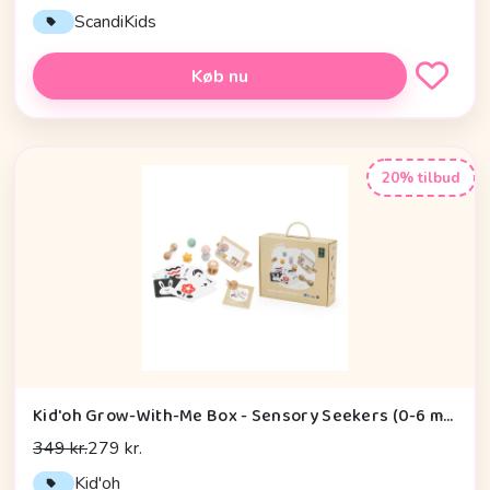
ScandiKids
Køb nu
20% tilbud
Kid'oh Grow-With-Me Box - Sensory Seekers (0-6 mdr.)
349 kr.
279 kr.
Kid'oh