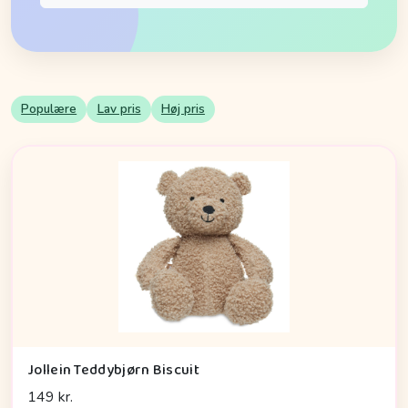
Populære
Lav pris
Høj pris
Jollein Teddybjørn Biscuit
149 kr.