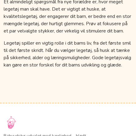
Et almindeligt spørgsmål fra nye forældre er, hvor meget
legetøj man skal have. Det er vigtigt at huske, at
kvalitetslegetøj, der engagerer dit barn, er bedre end en stor
mængde legetøj, der hurtigt glemmes. Prøv at fokusere på
et par velvalgte stykker, der virkelig vil stimulere dit barn.
Legetøj spiller en vigtig rolle i dit barns liv, fra det første smil
til det første skridt. Når du vælger legetøj, så husk at tænke
på sikkerhed, alder og læringsmuligheder. Gode legetøjsvalg
kan gøre en stor forskel for dit barns udvikling og glæde.
Babyudstyr udvalgt med kærlighed – blødt,