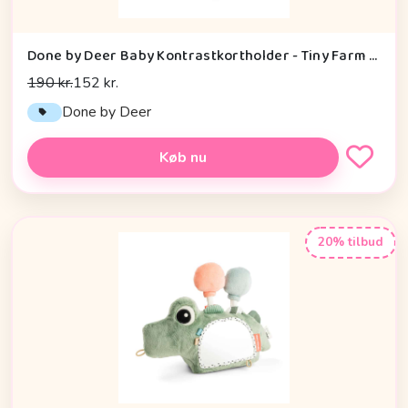
Done by Deer Baby Kontrastkortholder - Tiny Farm - Grøn
190 kr.
152 kr.
Done by Deer
Køb nu
20% tilbud