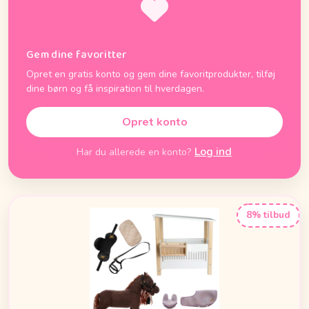
Gem dine favoritter
Opret en gratis konto og gem dine favoritprodukter, tilføj
dine børn og få inspiration til hverdagen.
Opret konto
Log ind
Har du allerede en konto?
8% tilbud