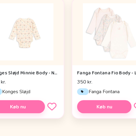
Konges Sløjd Minnie Body - Nyfødt - GOTS - Fleur Decor
kr.
350 kr.
Konges Sløjd
Fanga Fontana
Køb nu
Køb nu