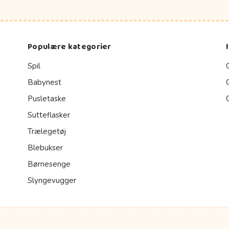
Populære kategorier
Spil
Babynest
Pusletaske
Sutteflasker
Trælegetøj
Blebukser
Børnesenge
Slyngevugger