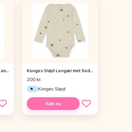
Fanga Fontana Fio Body - Langærmet - 3-pak - OCS - Prato Fiori
Konges Sløjd Langærmet body GOTS - LEMON
200 kr.
Konges Sløjd
Køb nu