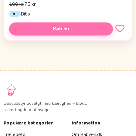
100 kr.
75 kr.
Bibs
Køb nu
Babyudstyr udvalgt med kærlighed – blødt,
sikkert og fuld af hygge.
Populære kategorier
Information
Trælegetøj
Om Babyen.dk