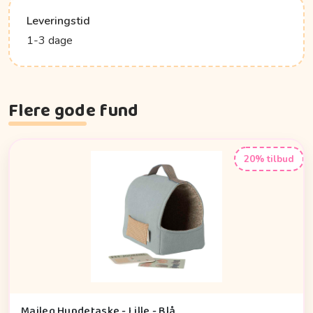
Leveringstid
1-3 dage
Flere gode fund
20% tilbud
Maileg Hundetaske - Lille - Blå