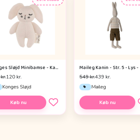
Konges Sløjd Minibamse - Kanin - Off White
kr.
120 kr.
549 kr.
439 kr.
Konges Sløjd
Maileg
Køb nu
Køb nu