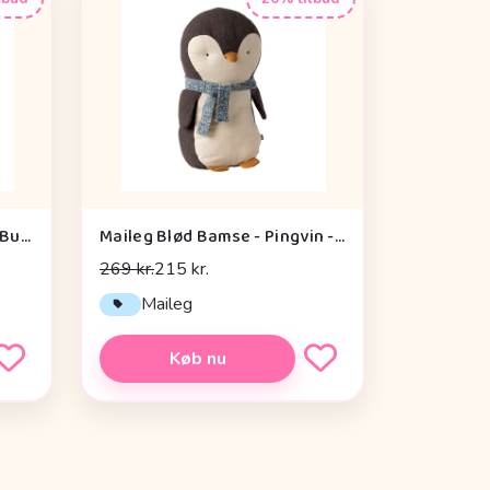
Maileg Kanin - Str. 5 - Lys - Bukser og Striktrøje
Maileg Blød Bamse - Pingvin - Medium
269 kr.
215 kr.
Maileg
Køb nu