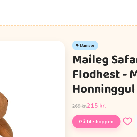
Bamser
Maileg Safar
Flodhest - 
Honninggul
215 kr.
269 kr.
Gå til shoppen