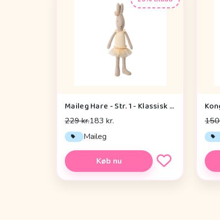
Maileg Hare - Str. 1 - Klassisk - Balletdragt og Tylskørt Creme
229 kr.
183 kr.
150 
Maileg
Køb nu