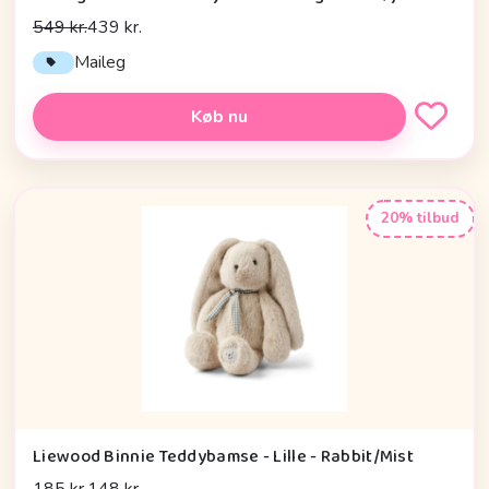
549 kr.
439 kr.
Maileg
Køb nu
20% tilbud
Liewood Binnie Teddybamse - Lille - Rabbit/Mist
185 kr.
148 kr.