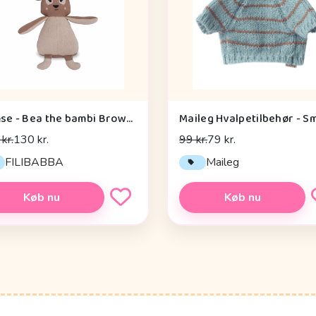
Bamse - Bea the bambi Brownie
kr.
130 kr.
99 kr.
79 kr.
FILIBABBA
Maileg
Køb nu
Køb nu