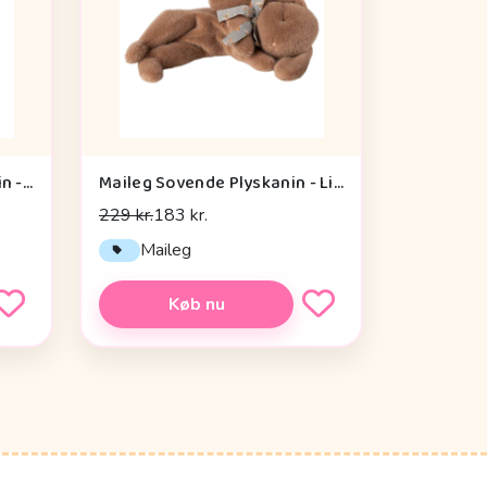
Maileg Blød Bamse - Pingvin - Lille
Maileg Sovende Plyskanin - Lille - Varm Brun
229 kr.
183 kr.
Maileg
Køb nu