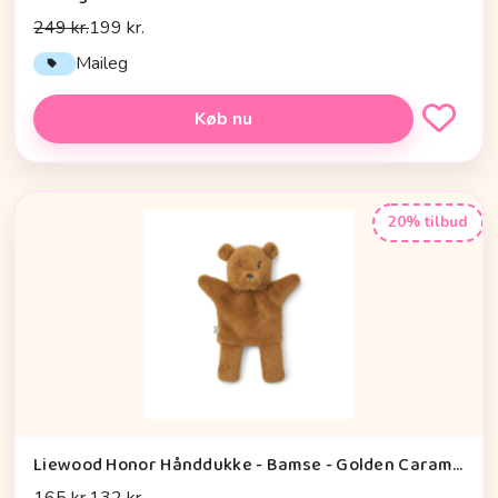
249 kr.
199 kr.
Maileg
Køb nu
20% tilbud
Liewood Honor Hånddukke - Bamse - Golden Caramel
165 kr.
132 kr.