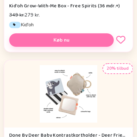
Kid'oh Grow-With-Me Box - Free Spirits (36 mdr.+)
349 kr.
279 kr.
Kid'oh
Køb nu
20% tilbud
Done By Deer Baby Kontrastkortholder - Deer Friends - Sand