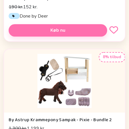
190 kr.
152 kr.
Done by Deer
Køb nu
8% tilbud
By Astrup Krammepony Sampak - Pixie - Bundle 2
1.300 kr.
1.199 kr.