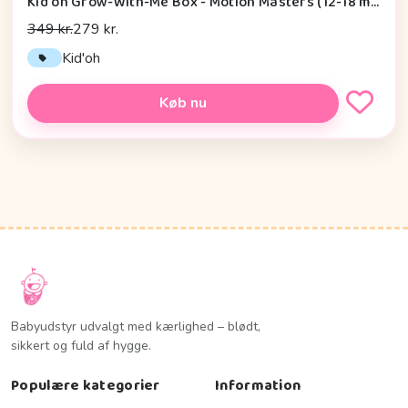
Kid'oh Grow-With-Me Box - Motion Masters (12-18 mdr.)
349 kr.
279 kr.
Kid'oh
Køb nu
Babyudstyr udvalgt med kærlighed – blødt,
sikkert og fuld af hygge.
Populære kategorier
Information