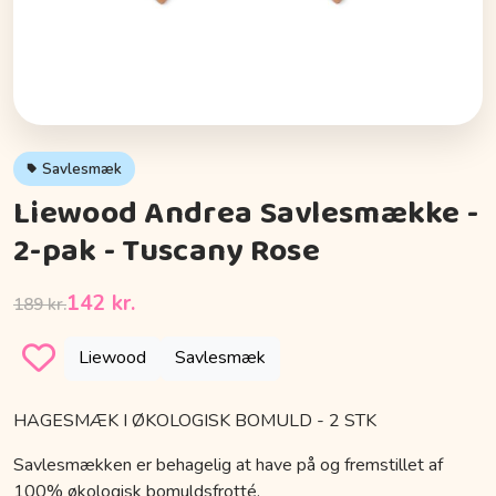
Savlesmæk
Liewood Andrea Savlesmække -
2-pak - Tuscany Rose
142 kr.
189 kr.
Liewood
Savlesmæk
HAGESMÆK I ØKOLOGISK BOMULD - 2 STK
Savlesmækken er behagelig at have på og fremstillet af
100% økologisk bomuldsfrotté.