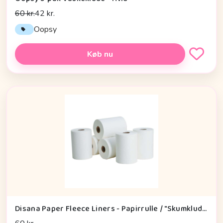
60 kr.
42 kr.
Oopsy
Køb nu
Disana Paper Fleece Liners - Papirrulle / "Skumklude" - 100 Stk.