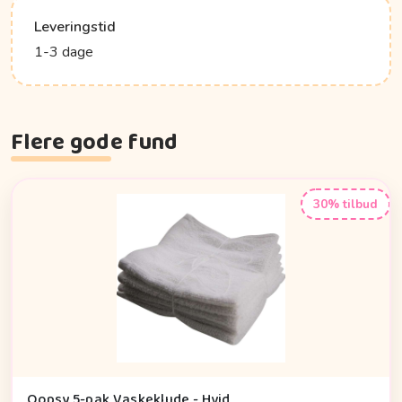
Leveringstid
1-3 dage
Flere gode fund
30% tilbud
Oopsy 5-pak Vaskeklude - Hvid