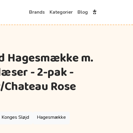
Brands
Kategorier
Blog
jd Hagesmække m.
æser - 2-pak -
r/Chateau Rose
Konges Sløjd
Hagesmække