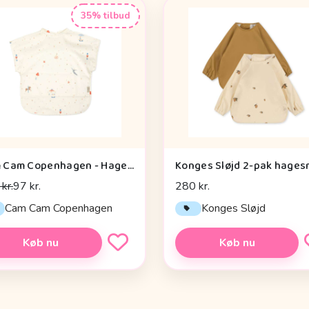
35% tilbud
Cam Cam Copenhagen - Hagesmæk m. Korte Ærmer - Carousel
kr.
97 kr.
280 kr.
Cam Cam Copenhagen
Konges Sløjd
Køb nu
Køb nu