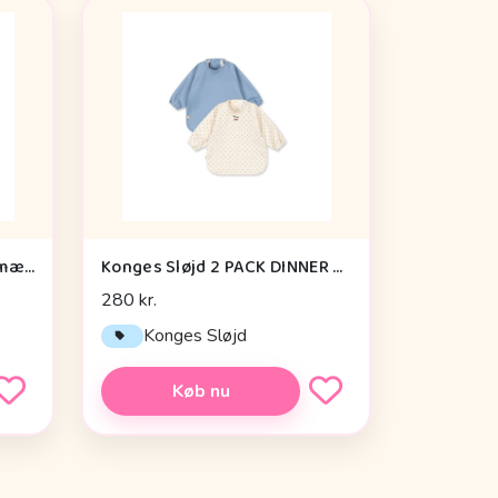
Konges Sløjd 2-pak hagesmæk med ærmer - LEMON
Konges Sløjd 2 PACK DINNER BIB WITH SLEEVES - Navy Dot/Rain Washed
280 kr.
Konges Sløjd
Køb nu