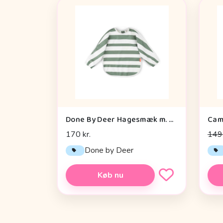
Done By Deer Hagesmæk m. Ærmer og Lomme - Stripes - Grøn
170 kr.
149 
Done by Deer
Køb nu