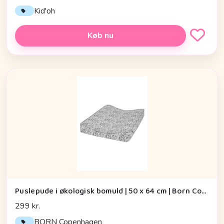
Kid'oh
Køb nu
Puslepude i økologisk bomuld | 50 x 64 cm | Born Copenhagen, Grey Leaf
299 kr.
BORN Copenhagen