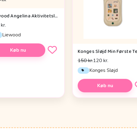
Liewood Angelina Aktivitetslegetøj - Rabbit - Sandy Multi Mix
kr.
Liewood
Køb nu
150 kr.
120 kr.
Konges Sløjd
Køb nu