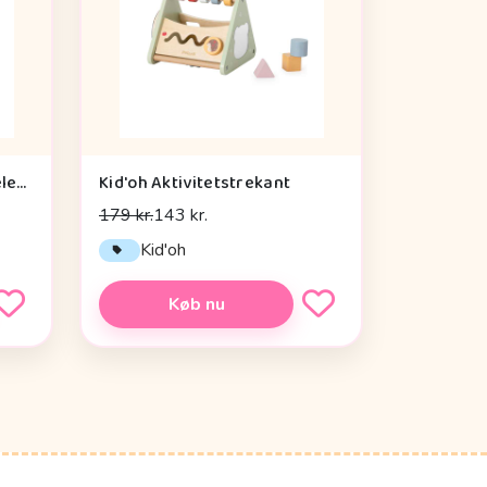
Konges Sløjd Min Første Telefon - Multi
Kid'oh Aktivitetstrekant
179 kr.
143 kr.
Kid'oh
Køb nu