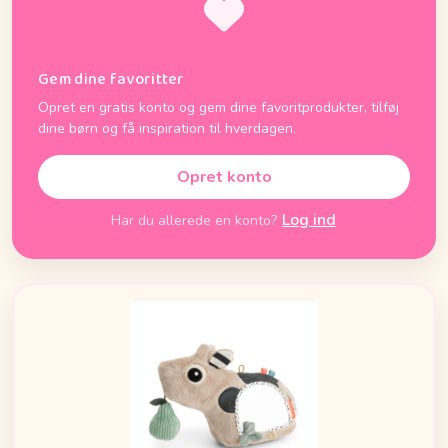
Gem dine favoritter
Opret en gratis konto og gem dine favoritprodukter, tilføj
dine børn og få inspiration til hverdagen.
Opret konto
Log ind
Har du allerede en konto?