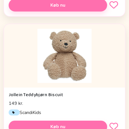
Køb nu
Jollein Teddybjørn Biscuit
149 kr.
ScandiKids
Køb nu