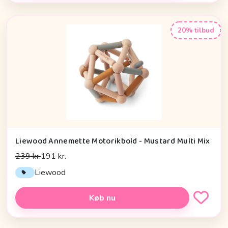
20% tilbud
Liewood Annemette Motorikbold - Mustard Multi Mix
239 kr.
191 kr.
Liewood
Køb nu