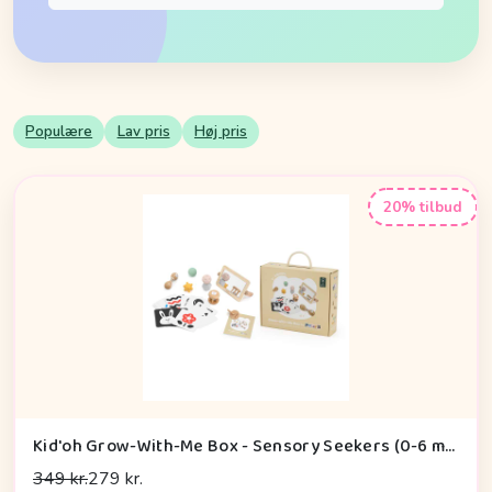
Populære
Lav pris
Høj pris
20% tilbud
Kid'oh Grow-With-Me Box - Sensory Seekers (0-6 mdr.)
349 kr.
279 kr.