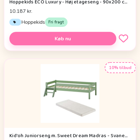
Hoppekids ECO Luxury - Høj etageseng - 90x200 cm. - Fleksibel Indlægsbund - Hvid
10.187 kr.
Hoppekids
Fri fragt
Køb nu
10% tilbud
Kid'oh Juniorseng m. Sweet Dream Madras - Svanemærket - 70x160 cm - Grøn