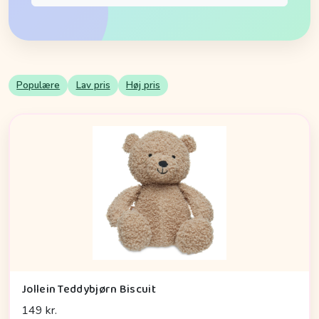
Populære
Lav pris
Høj pris
Jollein Teddybjørn Biscuit
149 kr.