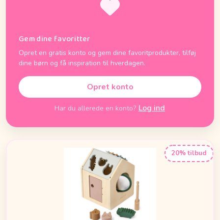
Gem dine favoritter
Opret en gratis konto og gem dine favoritprodukter, tilføj
dine børn og få inspiration til hverdagen.
Opret konto
Log ind
Har du allerede en konto?
20% tilbud