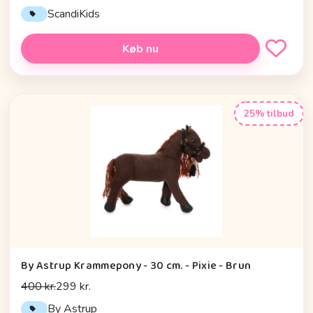
ScandiKids
Køb nu
25% tilbud
By Astrup Krammepony - 30 cm. - Pixie - Brun
400 kr.
299 kr.
By Astrup