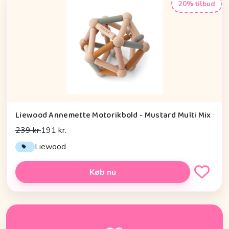
20% tilbud
Liewood Annemette Motorikbold - Mustard Multi Mix
239 kr.
191 kr.
Liewood
Køb nu