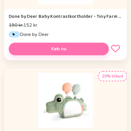
Done by Deer Baby Kontrastkortholder - Tiny Farm - Grøn
190 kr.
152 kr.
Done by Deer
Køb nu
20% tilbud