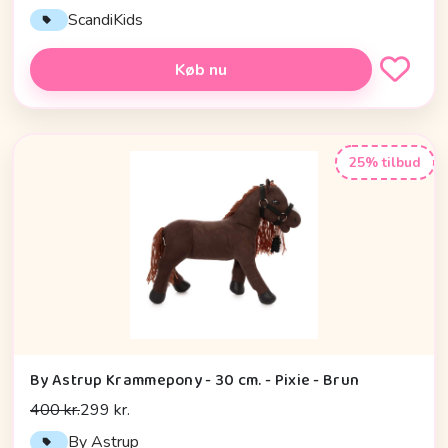
ScandiKids
Køb nu
25% tilbud
By Astrup Krammepony - 30 cm. - Pixie - Brun
400 kr.
299 kr.
By Astrup