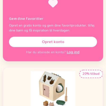
Gem dine favoritter
Opret en gratis konto og gem dine favoritprodukter, tilføj
dine børn og få inspiration til hverdagen.
Opret konto
Log ind
Har du allerede en konto?
20% tilbud