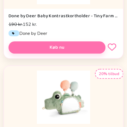
Done by Deer Baby Kontrastkortholder - Tiny Farm - Grøn
190 kr.
152 kr.
Done by Deer
Køb nu
20% tilbud