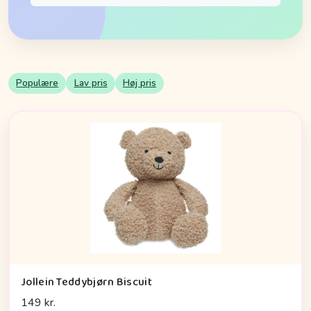
Populære
Lav pris
Høj pris
Jollein Teddybjørn Biscuit
149 kr.