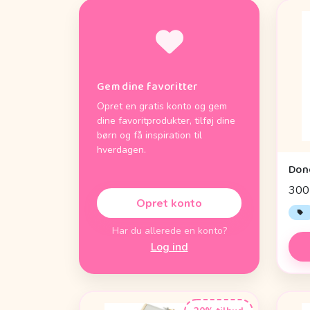
Gem dine favoritter
Opret en gratis konto og gem
dine favoritprodukter, tilføj dine
børn og få inspiration til
hverdagen.
300 
Opret konto
Har du allerede en konto?
Log ind