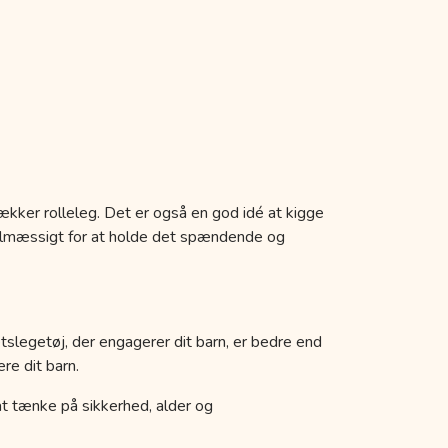
ækker rolleleg. Det er også en god idé at kigge
egelmæssigt for at holde det spændende og
etslegetøj, der engagerer dit barn, er bedre end
re dit barn.
k at tænke på sikkerhed, alder og