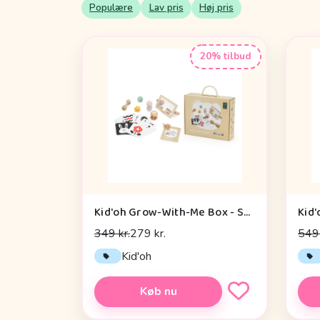
Populære
Lav pris
Høj pris
20% tilbud
Kid'oh Grow-With-Me Box - Sensory Seekers (0-6 mdr.)
Kid'
349 kr.
279 kr.
549 
Kid'oh
Køb nu