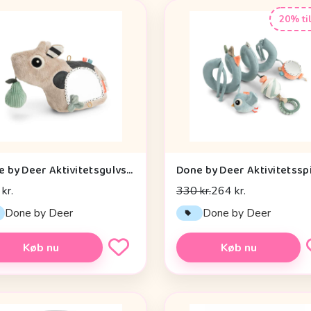
20% ti
Done by Deer Aktivitetsgulvspejl - Dotti - Sand
kr.
330 kr.
264 kr.
Done by Deer
Done by Deer
Køb nu
Køb nu