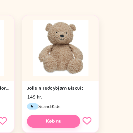
Discovery Basics EK70 Explorer Kit - Legetøj
Jollein Teddybjørn Biscuit
149 kr.
ScandiKids
Køb nu