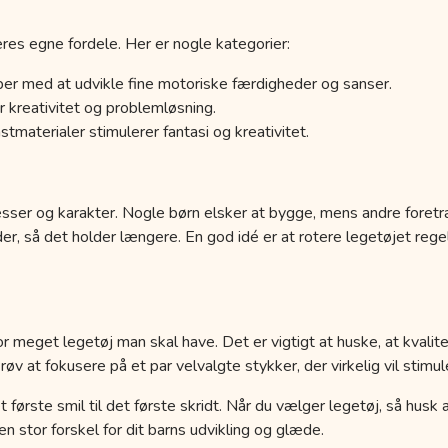
res egne fordele. Her er nogle kategorier:
er med at udvikle fine motoriske færdigheder og sanser.
 kreativitet og problemløsning.
tmaterialer stimulerer fantasi og kreativitet.
esser og karakter. Nogle børn elsker at bygge, mens andre foretr
der, så det holder længere. En god idé er at rotere legetøjet r
r meget legetøj man skal have. Det er vigtigt at huske, at kvalit
 at fokusere på et par velvalgte stykker, der virkelig vil stimule
a det første smil til det første skridt. Når du vælger legetøj, så hus
 stor forskel for dit barns udvikling og glæde.