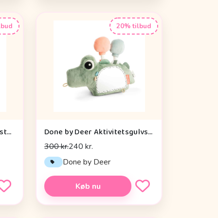
lbud
20% tilbud
Done by Deer Baby Kontrastkortholder - Tiny Farm - Grøn
Done by Deer Aktivitetsgulvspejl - Croco - Grøn
300 kr.
240 kr.
Done by Deer
Køb nu