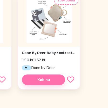
20% tilbud
Done By Deer Baby Kontrastkortholder - Deer Friends - Sand
190 kr.
152 kr.
Done by Deer
Køb nu