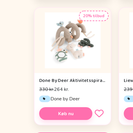
20% tilbud
Done By Deer Aktivitetsspiral - Lalee Sand
330 kr.
264 kr.
239 
Done by Deer
Køb nu