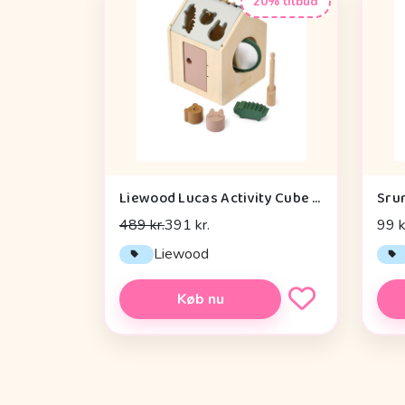
20% tilbud
Liewood Lucas Activity Cube - Tuscany Rose Multi Mix
Sru
489 kr.
391 kr.
99 k
Liewood
Køb nu