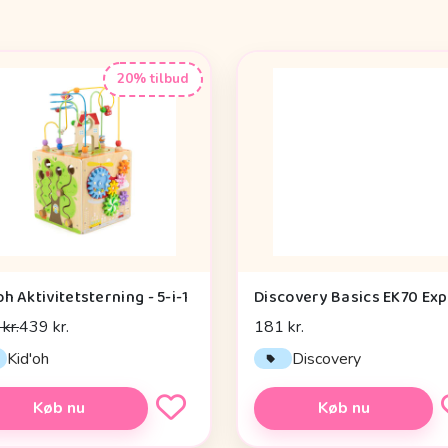
20% tilbud
oh Aktivitetsterning - 5-i-1
kr.
439 kr.
181 kr.
Kid'oh
Discovery
Køb nu
Køb nu