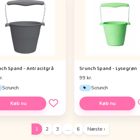
nch Spand - Antracitgrå
Srunch Spand - Lysegrøn
r.
99 kr.
Scrunch
Scrunch
Køb nu
Køb nu
1
2
3
…
6
Næste ›