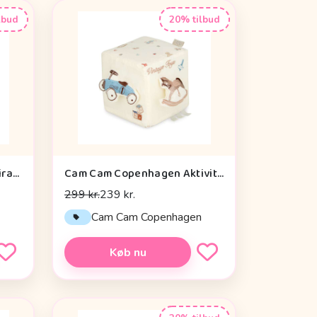
lbud
20% tilbud
Done by Deer Aktivitetsspiral - Celebration - Blå
Cam Cam Copenhagen Aktivitetsterning - OCS - Vintage Toys
299 kr.
239 kr.
Cam Cam Copenhagen
Køb nu