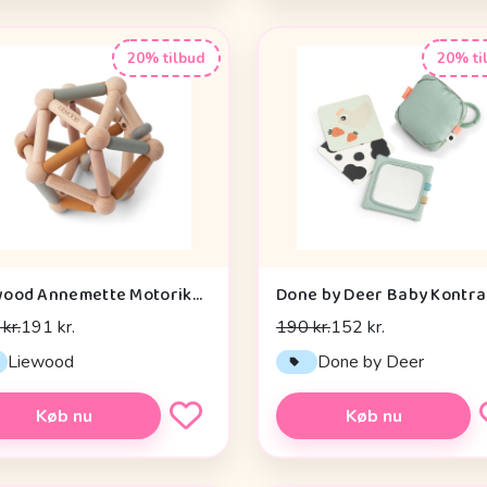
20% tilbud
20% ti
Liewood Annemette Motorikbold - Mustard Multi Mix
kr.
191 kr.
190 kr.
152 kr.
Liewood
Done by Deer
Køb nu
Køb nu