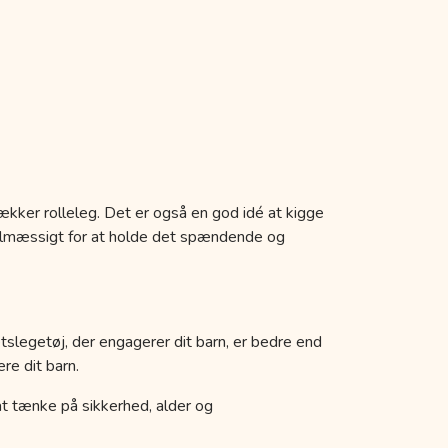
ækker rolleleg. Det er også en god idé at kigge
egelmæssigt for at holde det spændende og
etslegetøj, der engagerer dit barn, er bedre end
re dit barn.
k at tænke på sikkerhed, alder og