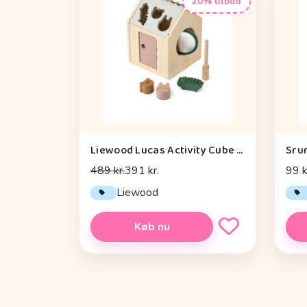
20% tilbud
Liewood Lucas Activity Cube - Tuscany Rose Multi Mix
Sru
489 kr.
391 kr.
99 k
Liewood
Køb nu