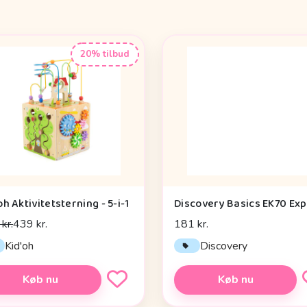
20% tilbud
oh Aktivitetsterning - 5-i-1
kr.
439 kr.
181 kr.
Kid'oh
Discovery
Køb nu
Køb nu