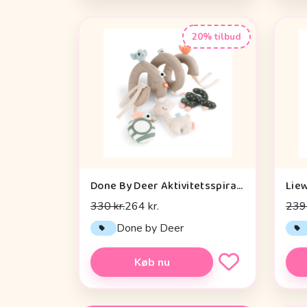
20% tilbud
Done By Deer Aktivitetsspiral - Lalee Sand
330 kr.
264 kr.
239 
Done by Deer
Køb nu