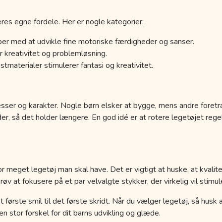
res egne fordele. Her er nogle kategorier:
er med at udvikle fine motoriske færdigheder og sanser.
 kreativitet og problemløsning.
tmaterialer stimulerer fantasi og kreativitet.
esser og karakter. Nogle børn elsker at bygge, mens andre foretr
der, så det holder længere. En god idé er at rotere legetøjet r
r meget legetøj man skal have. Det er vigtigt at huske, at kvalit
 at fokusere på et par velvalgte stykker, der virkelig vil stimule
a det første smil til det første skridt. Når du vælger legetøj, så hus
 stor forskel for dit barns udvikling og glæde.