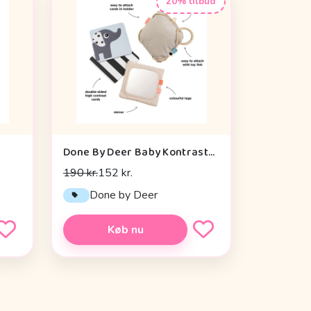
20% tilbud
Done By Deer Baby Kontrastkortholder - Deer Friends - Sand
190 kr.
152 kr.
Done by Deer
Køb nu