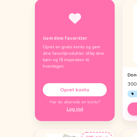
Gem dine favoritter
Opret en gratis konto og gem
dine favoritprodukter, tilføj dine
børn og få inspiration til
hverdagen.
300 
Opret konto
Har du allerede en konto?
Log ind