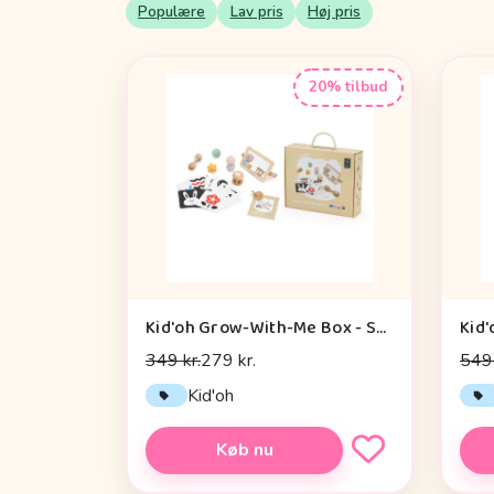
Populære
Lav pris
Høj pris
20% tilbud
Kid'oh Grow-With-Me Box - Sensory Seekers (0-6 mdr.)
Kid'
349 kr.
279 kr.
549 
Kid'oh
Køb nu