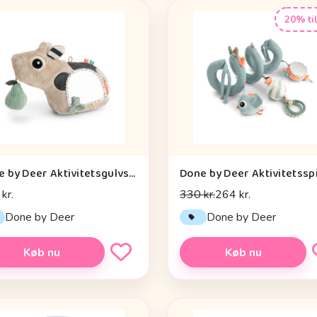
20% ti
Done by Deer Aktivitetsgulvspejl - Dotti - Sand
kr.
330 kr.
264 kr.
Done by Deer
Done by Deer
Køb nu
Køb nu