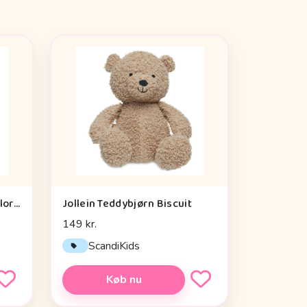
Discovery Basics EK70 Explorer Kit - Legetøj
Jollein Teddybjørn Biscuit
149 kr.
ScandiKids
Køb nu