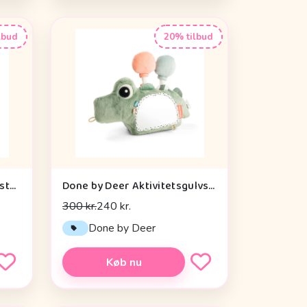
lbud
20% tilbud
Done by Deer Baby Kontrastkortholder - Tiny Farm - Grøn
Done by Deer Aktivitetsgulvspejl - Croco - Grøn
300 kr.
240 kr.
Done by Deer
Køb nu