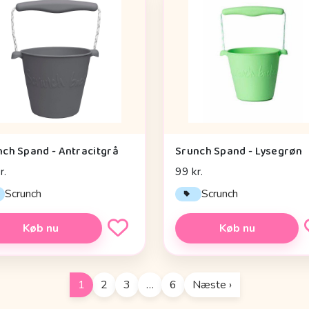
nch Spand - Antracitgrå
Srunch Spand - Lysegrøn
r.
99 kr.
Scrunch
Scrunch
Køb nu
Køb nu
1
2
3
…
6
Næste ›