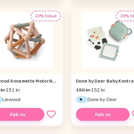
20% tilbud
20% ti
Liewood Annemette Motorikbold - Mustard Multi Mix
kr.
191 kr.
190 kr.
152 kr.
Liewood
Done by Deer
Køb nu
Køb nu