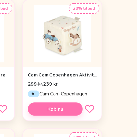
lbud
20% tilbud
Done by Deer Aktivitetsspiral - Celebration - Blå
Cam Cam Copenhagen Aktivitetsterning - OCS - Vintage Toys
299 kr.
239 kr.
Cam Cam Copenhagen
Køb nu