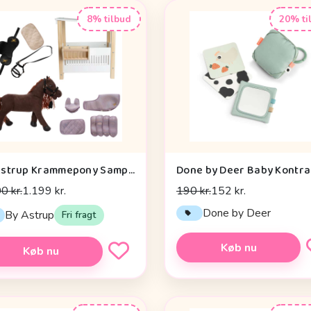
8% tilbud
20% ti
By Astrup Krammepony Sampak - Pixie - Bundle 2
0 kr.
1.199 kr.
190 kr.
152 kr.
Done by Deer
By Astrup
Fri fragt
Køb nu
Køb nu