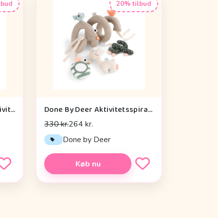
lbud
20% tilbud
Cam Cam Copenhagen Aktivitetsterning - OCS - Vintage Toys
Done By Deer Aktivitetsspiral - Lalee Sand
330 kr.
264 kr.
n
Done by Deer
Køb nu