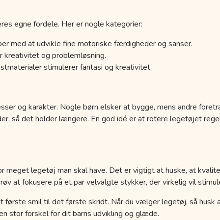
res egne fordele. Her er nogle kategorier:
er med at udvikle fine motoriske færdigheder og sanser.
 kreativitet og problemløsning.
tmaterialer stimulerer fantasi og kreativitet.
esser og karakter. Nogle børn elsker at bygge, mens andre foretr
der, så det holder længere. En god idé er at rotere legetøjet r
r meget legetøj man skal have. Det er vigtigt at huske, at kvalit
 at fokusere på et par velvalgte stykker, der virkelig vil stimule
a det første smil til det første skridt. Når du vælger legetøj, så hus
 stor forskel for dit barns udvikling og glæde.