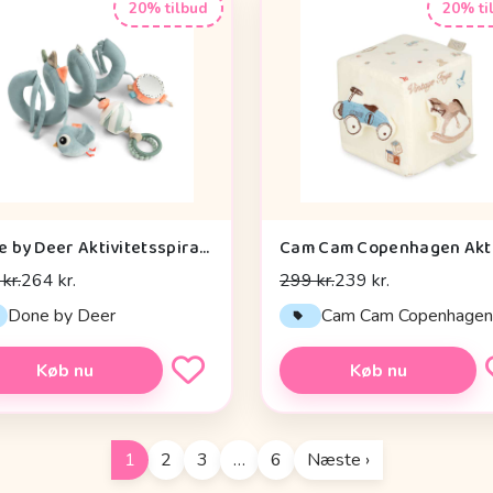
20% tilbud
20% ti
Done by Deer Aktivitetsspiral - Celebration - Blå
kr.
264 kr.
299 kr.
239 kr.
Done by Deer
Cam Cam Copenhage
Køb nu
Køb nu
1
2
3
…
6
Næste ›