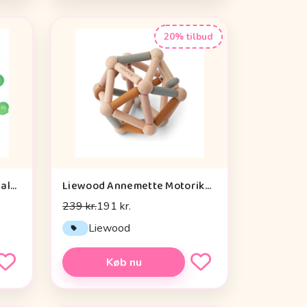
20% tilbud
Die Spiegelburg Window Walker Wild+cool - Legetøj
Liewood Annemette Motorikbold - Mustard Multi Mix
239 kr.
191 kr.
Liewood
Køb nu