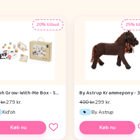
20% tilbud
25% ti
Kid'oh Grow-With-Me Box - Sensory Seekers (0-6 mdr.)
kr.
279 kr.
400 kr.
299 kr.
Kid'oh
By Astrup
Køb nu
Køb nu