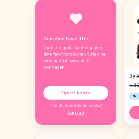
Gem dine favoritter
Opret en gratis konto og gem
dine favoritprodukter, tilføj dine
børn og få inspiration til
hverdagen.
1.30
Opret konto
Har du allerede en konto?
Log ind