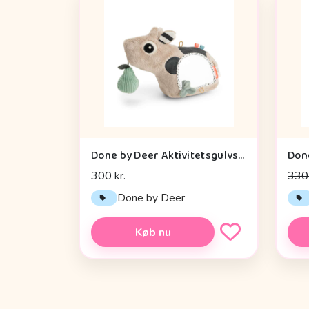
Done by Deer Aktivitetsgulvspejl - Dotti - Sand
300 kr.
330 
Done by Deer
Køb nu