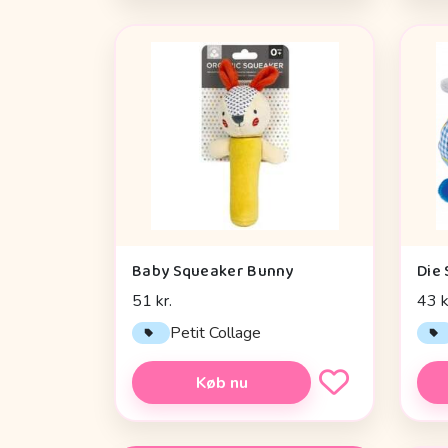
Baby Squeaker Bunny
51 kr.
43 k
Petit Collage
Køb nu