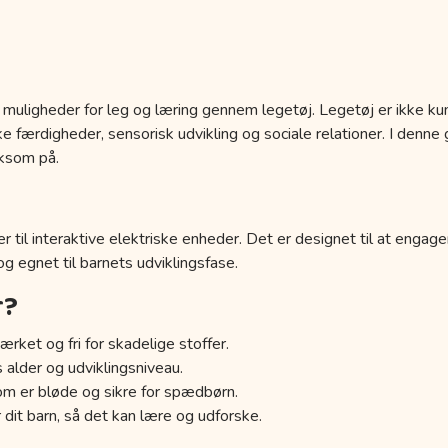
 muligheder for leg og læring gennem legetøj. Legetøj er ikke kun
 færdigheder, sensorisk udvikling og sociale relationer. I denne g
ksom på.
r til interaktive elektriske enheder. Det er designet til at engage
 og egnet til barnets udviklingsfase.
r?
ærket og fri for skadelige stoffer.
s alder og udviklingsniveau.
om er bløde og sikre for spædbørn.
 dit barn, så det kan lære og udforske.