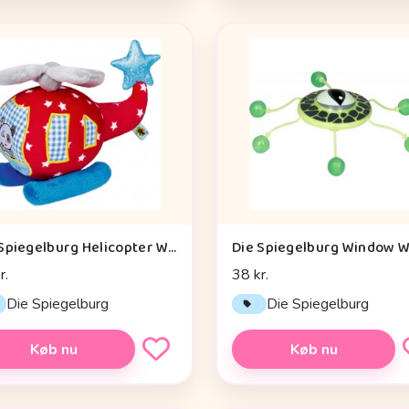
Die Spiegelburg Helicopter With Vibration Module Baby Charms - Legetøj
r.
38 kr.
Die Spiegelburg
Die Spiegelburg
Køb nu
Køb nu