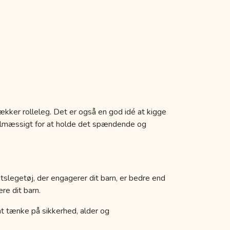
ækker rolleleg. Det er også en god idé at kigge
egelmæssigt for at holde det spændende og
etslegetøj, der engagerer dit barn, er bedre end
re dit barn.
k at tænke på sikkerhed, alder og