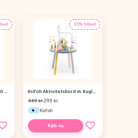
lbud
33% tilbud
By Astrup Krammepony - 30 cm. - Pixie - Brun
Kid'oh Aktivitetsbord m. Kuglespiraler
449 kr.
299 kr.
Kid'oh
Køb nu