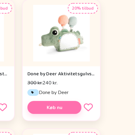
lbud
20% tilbud
Done by Deer Baby Kontrastkortholder - Tiny Farm - Grøn
Done by Deer Aktivitetsgulvspejl - Croco - Grøn
300 kr.
240 kr.
Done by Deer
Køb nu