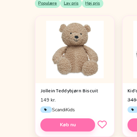
Populære
Lav pris
Høj pris
Jollein Teddybjørn Biscuit
149 kr.
349 
ScandiKids
Køb nu