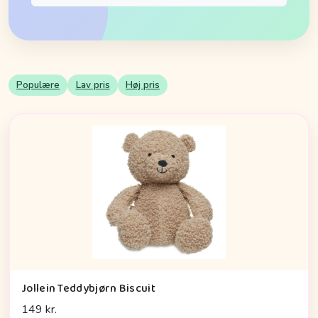
Populære
Lav pris
Høj pris
Jollein Teddybjørn Biscuit
149 kr.