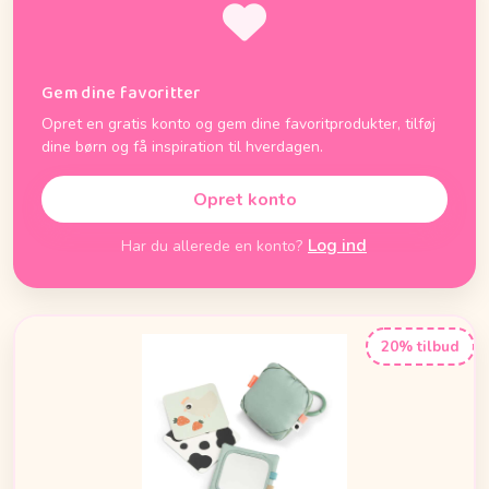
Gem dine favoritter
Opret en gratis konto og gem dine favoritprodukter, tilføj
dine børn og få inspiration til hverdagen.
Opret konto
Log ind
Har du allerede en konto?
20% tilbud