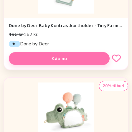
Done by Deer Baby Kontrastkortholder - Tiny Farm - Grøn
190 kr.
152 kr.
Done by Deer
Køb nu
20% tilbud