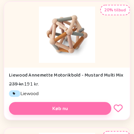
20% tilbud
Liewood Annemette Motorikbold - Mustard Multi Mix
239 kr.
191 kr.
Liewood
Køb nu