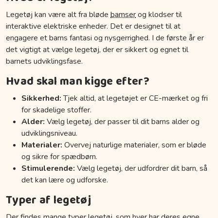
Legetøj kan være alt fra bløde
bamser
og klodser til
interaktive elektriske enheder. Det er designet til at
engagere et barns fantasi og nysgerrighed. I de første år er
det vigtigt at vælge legetøj, der er sikkert og egnet til
barnets udviklingsfase.
Hvad skal man kigge efter?
Sikkerhed:
Tjek altid, at legetøjet er CE-mærket og fri
for skadelige stoffer.
Alder:
Vælg legetøj, der passer til dit barns alder og
udviklingsniveau.
Materialer:
Overvej naturlige materialer, som er bløde
og sikre for spædbørn.
Stimulerende:
Vælg legetøj, der udfordrer dit barn, så
det kan lære og udforske.
Typer af legetøj
Der findes mange typer legetøj, som hver har deres egne