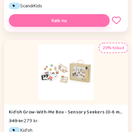
ScandiKids
Køb nu
20% tilbud
Kid'oh Grow-With-Me Box - Sensory Seekers (0-6 mdr.)
349 kr.
279 kr.
Kid'oh