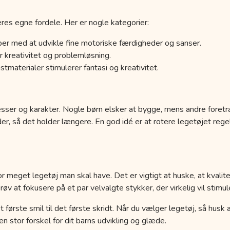
res egne fordele. Her er nogle kategorier:
er med at udvikle fine motoriske færdigheder og sanser.
 kreativitet og problemløsning.
tmaterialer stimulerer fantasi og kreativitet.
esser og karakter. Nogle børn elsker at bygge, mens andre foretr
der, så det holder længere. En god idé er at rotere legetøjet r
r meget legetøj man skal have. Det er vigtigt at huske, at kvalit
 at fokusere på et par velvalgte stykker, der virkelig vil stimule
a det første smil til det første skridt. Når du vælger legetøj, så hus
 stor forskel for dit barns udvikling og glæde.