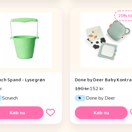
20% ti
nch Spand - Lysegrøn
r.
190 kr.
152 kr.
Scrunch
Done by Deer
Køb nu
Køb nu