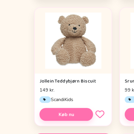
Jollein Teddybjørn Biscuit
Sru
149 kr.
99 k
ScandiKids
Køb nu