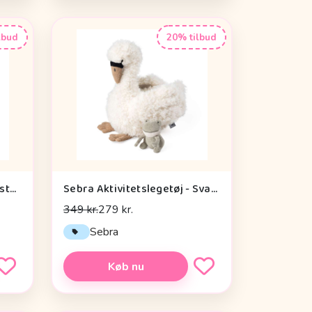
lbud
20% tilbud
Done by Deer Baby Kontrastkortholder - Tiny Farm - Grøn
Sebra Aktivitetslegetøj - Svane
349 kr.
279 kr.
Sebra
Køb nu