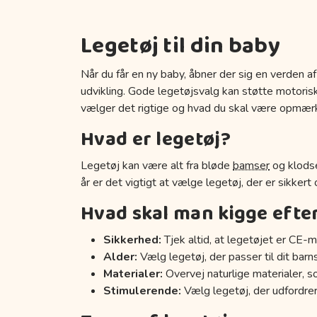
Legetøj til din baby
Når du får en ny baby, åbner der sig en verden af
udvikling. Gode legetøjsvalg kan støtte motoriske
vælger det rigtige og hvad du skal være opmær
Hvad er legetøj?
Legetøj kan være alt fra bløde
bamser
og klodse
år er det vigtigt at vælge legetøj, der er sikkert
Hvad skal man kigge efte
Sikkerhed:
Tjek altid, at legetøjet er CE-m
Alder:
Vælg legetøj, der passer til dit barn
Materialer:
Overvej naturlige materialer, s
Stimulerende:
Vælg legetøj, der udfordrer