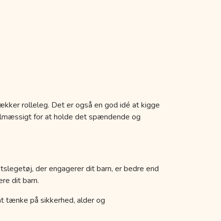
ækker rolleleg. Det er også en god idé at kigge
egelmæssigt for at holde det spændende og
etslegetøj, der engagerer dit barn, er bedre end
re dit barn.
k at tænke på sikkerhed, alder og