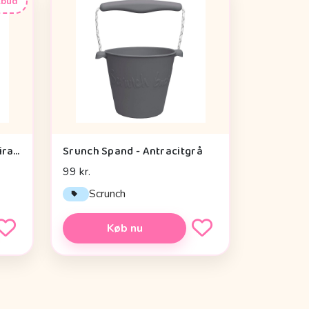
lbud
Done By Deer Aktivitetsspiral - Lalee Sand
Srunch Spand - Antracitgrå
99 kr.
Scrunch
Køb nu