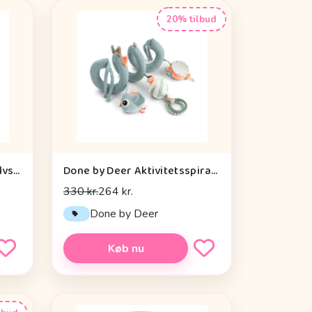
20% tilbud
Done by Deer Aktivitetsgulvspejl - Dotti - Sand
Done by Deer Aktivitetsspiral - Celebration - Blå
330 kr.
264 kr.
Done by Deer
Køb nu