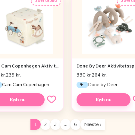
20% tilbud
20% ti
Cam Cam Copenhagen Aktivitetsterning - OCS - Vintage Toys
kr.
239 kr.
330 kr.
264 kr.
Cam Cam Copenhagen
Done by Deer
Køb nu
Køb nu
1
2
3
…
6
Næste ›