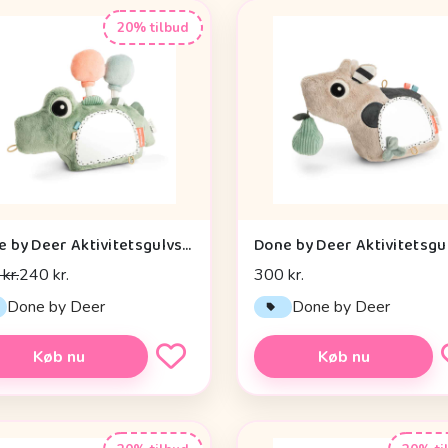
20% tilbud
Done by Deer Aktivitetsgulvspejl - Croco - Grøn
kr.
240 kr.
300 kr.
Done by Deer
Done by Deer
Køb nu
Køb nu