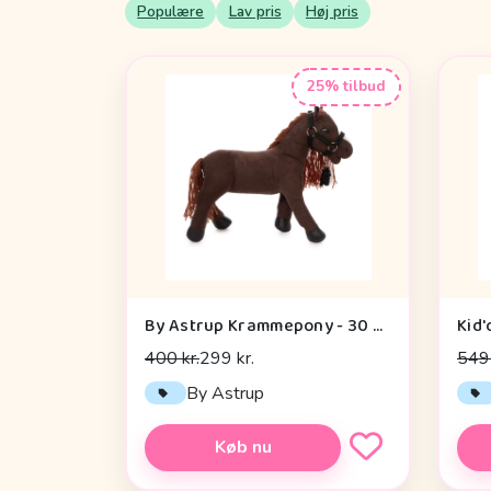
Populære
Lav pris
Høj pris
25% tilbud
By Astrup Krammepony - 30 cm. - Pixie - Brun
Kid'
400 kr.
299 kr.
549 
By Astrup
Køb nu