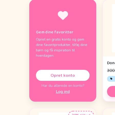
Gem dine favoritter
Opret en gratis konto og gem
dine favoritprodukter, tilføj dine
børn og få inspiration til
hverdagen.
300 
Opret konto
Har du allerede en konto?
Log ind