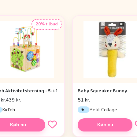
20% tilbud
oh Aktivitetsterning - 5-i-1
Baby Squeaker Bunny
kr.
439 kr.
51 kr.
Kid'oh
Petit Collage
Køb nu
Køb nu