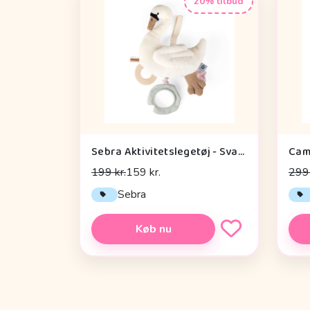
20% tilbud
Sebra Aktivitetslegetøj - Svane
199 kr.
159 kr.
299 
Sebra
Køb nu