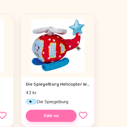
Die Spiegelburg Helicopter With Vibration Module Baby Charms - Legetøj
43 kr.
Die Spiegelburg
Køb nu