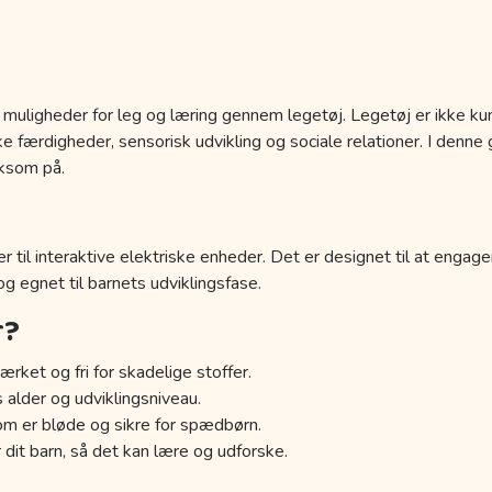
 muligheder for leg og læring gennem legetøj. Legetøj er ikke kun
 færdigheder, sensorisk udvikling og sociale relationer. I denne g
ksom på.
r til interaktive elektriske enheder. Det er designet til at engage
 og egnet til barnets udviklingsfase.
r?
ærket og fri for skadelige stoffer.
s alder og udviklingsniveau.
om er bløde og sikre for spædbørn.
 dit barn, så det kan lære og udforske.