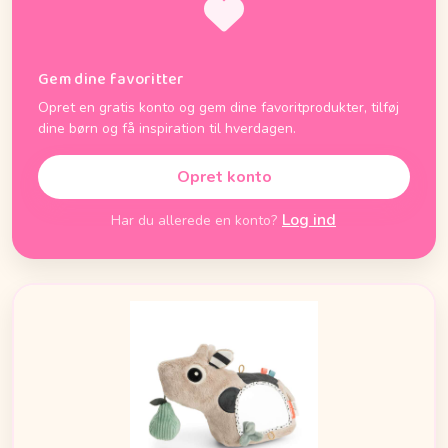
Gem dine favoritter
Opret en gratis konto og gem dine favoritprodukter, tilføj
dine børn og få inspiration til hverdagen.
Opret konto
Log ind
Har du allerede en konto?