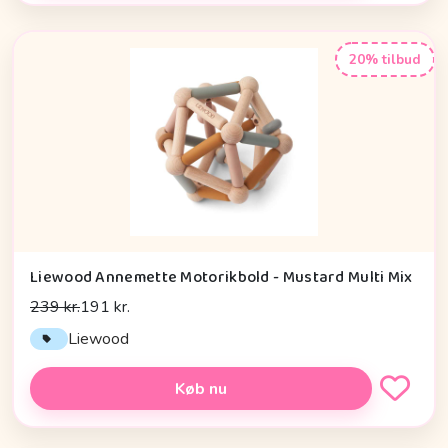
20% tilbud
Liewood Annemette Motorikbold - Mustard Multi Mix
239 kr.
191 kr.
Liewood
Køb nu