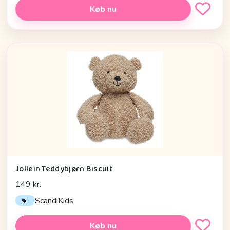
Køb nu
Jollein Teddybjørn Biscuit
149 kr.
ScandiKids
Køb nu