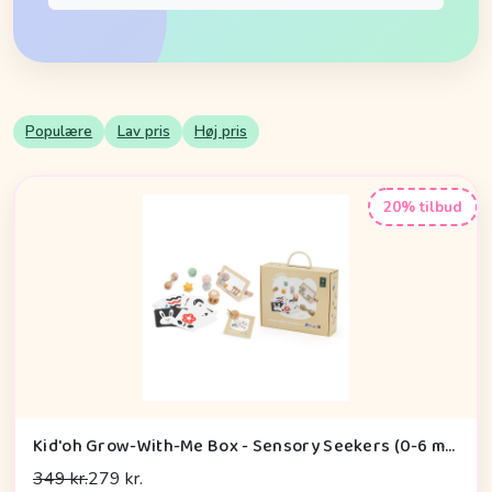
Populære
Lav pris
Høj pris
20% tilbud
Kid'oh Grow-With-Me Box - Sensory Seekers (0-6 mdr.)
349 kr.
279 kr.