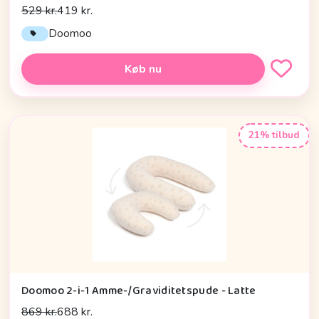
529 kr.
419 kr.
Doomoo
Køb nu
21% tilbud
Doomoo 2-i-1 Amme-/Graviditetspude - Latte
869 kr.
688 kr.