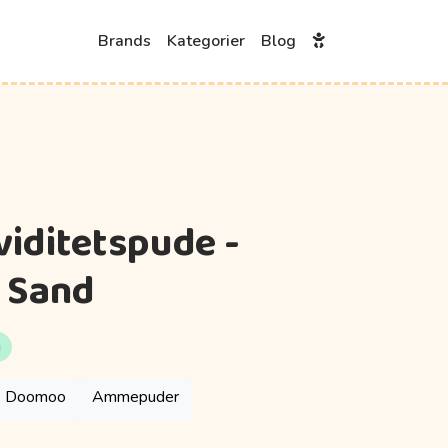
Brands
Kategorier
Blog
iditetspude -
 Sand
g
Doomoo
Ammepuder