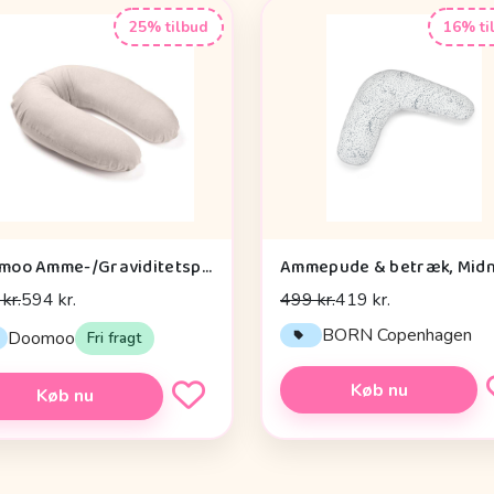
25% tilbud
16% ti
Doomoo Amme-/Graviditetspude - Meleret Sand
kr.
594 kr.
499 kr.
419 kr.
BORN Copenhagen
Doomoo
Fri fragt
Køb nu
Køb nu