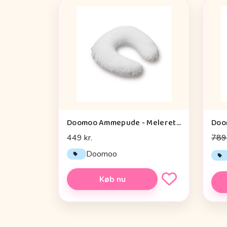
Doomoo Ammepude - Meleret - Hvid
449 kr.
789 
Doomoo
Køb nu