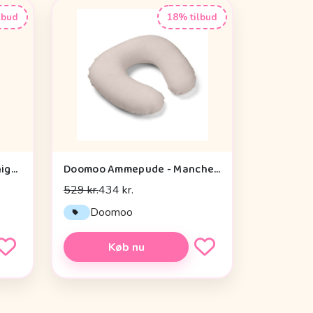
lbud
18% tilbud
Ammepude & betræk, Midnight Dust
Doomoo Ammepude - Manchester Sand
529 kr.
434 kr.
Doomoo
Køb nu