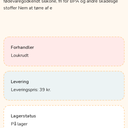
fødevaregodkendt silikone, fri for BPA og andre skadelige
stoffer Nem at tørre af e
Forhandler
Loukrudt
Levering
Leveringspris: 39 kr.
Lagerstatus
På lager