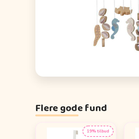
Flere gode fund
19% tilbud