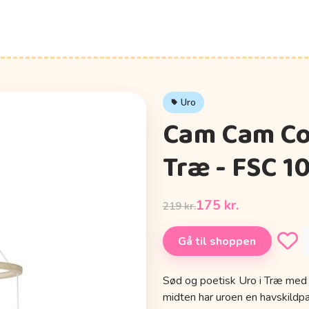
Uro
Cam Cam Co
Træ - FSC 1
175 kr.
219 kr.
Gå til shoppen
Sød og poetisk Uro i Træ med d
midten har uroen en havskildp