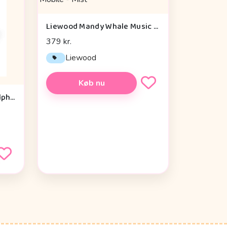
Liewood Mandy Whale Music Mobile - Mist
379 kr.
Liewood
Køb nu
Done by Deer Musikuro - Elphee - Pudder