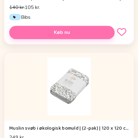
140 kr.
105 kr.
Bibs
Køb nu
Muslin svøb i økologisk bomuld | (2-pak) | 120 x 120 cm | Born Copenhagen, Grey Leaf
249 kr.