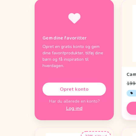
Gem dine favoritter
Opret en gratis konto og gem
dine favoritprodukter, tilføj dine
børn og få inspiration til
hverdagen.
199 
Opret konto
Har du allerede en konto?
Log ind
F