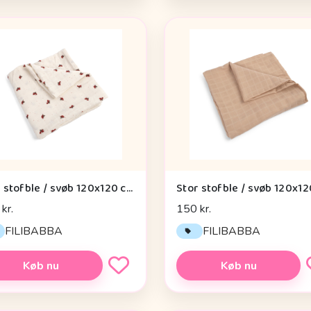
Stor stofble / svøb 120x120 cm GOTS - Lucky
kr.
150 kr.
FILIBABBA
FILIBABBA
Køb nu
Køb nu