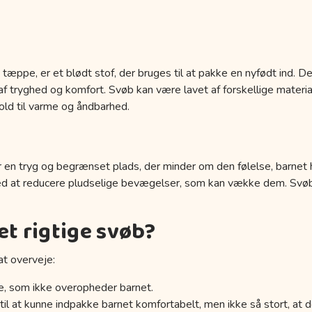
pe, er et blødt stof, der bruges til at pakke en nyfødt ind. Det kn
e af tryghed og komfort. Svøb kan være lavet af forskellige mater
hold til varme og åndbarhed.
r en tryg og begrænset plads, der minder om den følelse, barnet
ved at reducere pludselige bevægelser, som kan vække dem. Svøb
t rigtige svøb?
at overveje:
e, som ikke overopheder barnet.
til at kunne indpakke barnet komfortabelt, men ikke så stort, at d