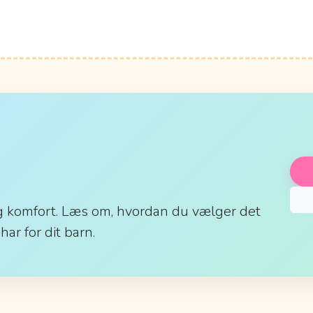
g komfort. Læs om, hvordan du vælger det
har for dit barn.