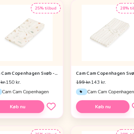
25% tilbud
28% ti
Cam Cam Copenhagen Svøb - Jersey - GOTS - Vintage Toys
kr.
150 kr.
199 kr.
143 kr.
Cam Cam Copenhagen
Cam Cam Copenhage
Køb nu
Køb nu
FØLG MED
Følg Babyen.dk
å inspiration og tips til hverdagen – følg