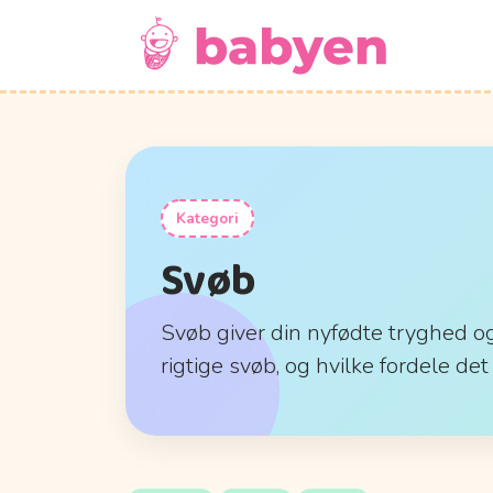
Kategori
Svøb
Svøb giver din nyfødte tryghed o
rigtige svøb, og hvilke fordele det 