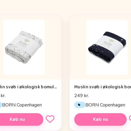
Muslin svøb i økologisk bomuld | (2-pak) | 120 x 120 cm | Born Copenhagen, Midnight Dust
kr.
249 kr.
BORN Copenhagen
BORN Copenhagen
Køb nu
Køb nu