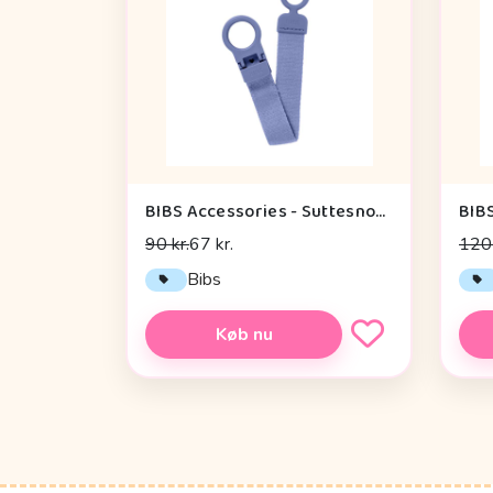
BIBS Accessories - Suttesnor - Loop - Peri
90 kr.
67 kr.
120 
Bibs
Køb nu