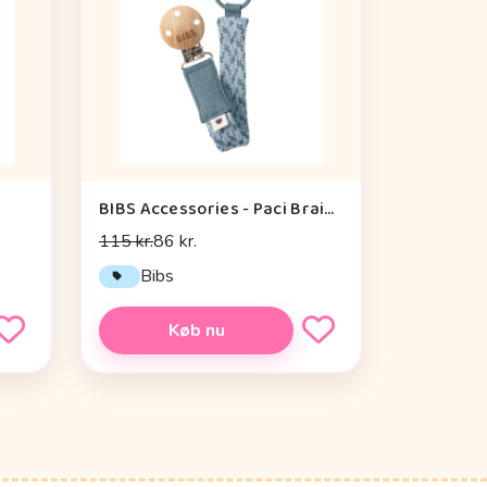
BIBS Accessories - Paci Braid Suttesnor - Petrol/Baby Blue
115 kr.
86 kr.
Bibs
Køb nu