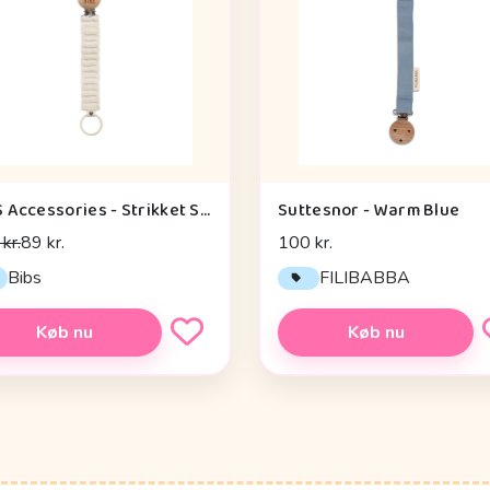
BIBS Accessories - Strikket Suttesnor - Ivory
Suttesnor - Warm Blue
kr.
89 kr.
100 kr.
Bibs
FILIBABBA
Køb nu
Køb nu