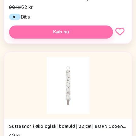
90 kr.
62 kr.
Bibs
Køb nu
Suttesnor i økologiskl bomuld | 22 cm | BORN Copenhagen, Paint
49 kr.