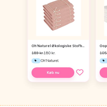
Oh'Naturel Økologiske Stofbleer - 5-pak - Rose
Oops
189 kr.
180 kr.
105 
Oh'Naturel
Køb nu