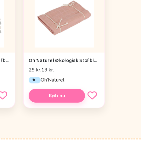
Oh'Naturel Økologiske Stofbleer - 10-pak - Swan/Dove
Oh'Naturel Økologisk Stofble/Minisvøb - Rose
29 kr.
19 kr.
Oh'Naturel
Køb nu