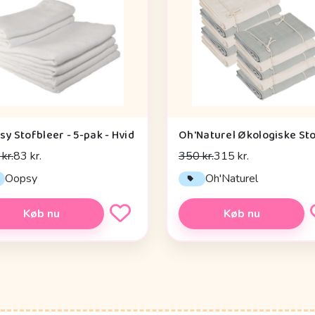
y Stofbleer - 5-pak - Hvid
kr.
83 kr.
350 kr.
315 kr.
Oopsy
Oh'Naturel
Køb nu
Køb nu