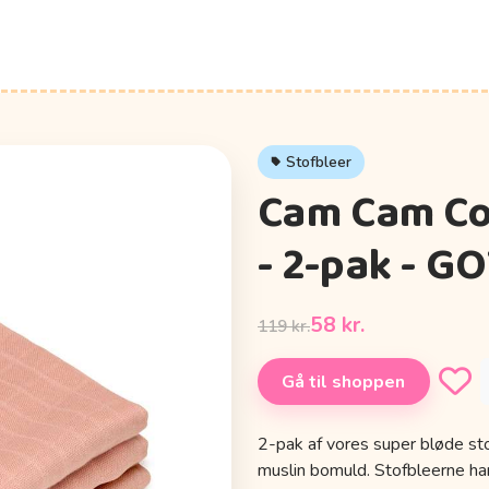
Stofbleer
Cam Cam Co
- 2-pak - GO
58 kr.
119 kr.
Gå til shoppen
2-pak af vores super bløde st
muslin bomuld. Stofbleerne h