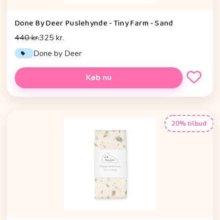
Done By Deer Puslehynde - Tiny Farm - Sand
440 kr.
325 kr.
Done by Deer
Køb nu
20% tilbud