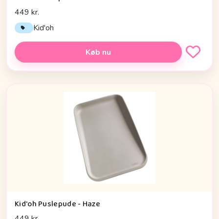
449 kr.
Kid'oh
Køb nu
Kid'oh Puslepude - Haze
449 kr.