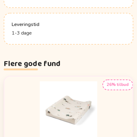
Leveringstid
1-3 dage
Flere gode fund
26% tilbud