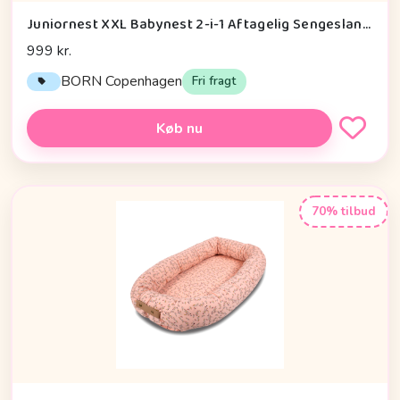
Juniornest XXL Babynest 2-i-1 Aftagelig Sengeslange Økologisk Bomuld 8-36 mdr. 90x40 cm BORN Copenhagen, Petit Garden
999 kr.
BORN Copenhagen
Fri fragt
Køb nu
70% tilbud