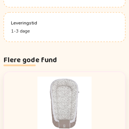
Leveringstid
1-3 dage
Flere gode fund