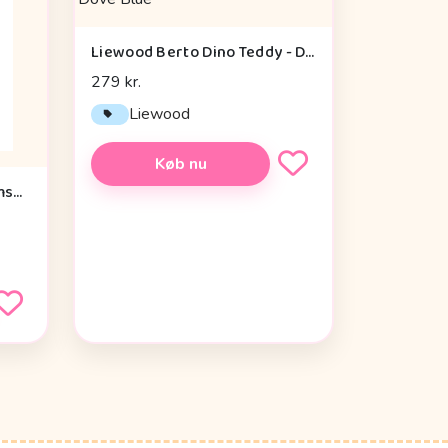
Liewood Berto Dino Teddy - Dove Blue
279 kr.
Liewood
Køb nu
Membantu Tyngde Plysbamse m. Hørfrøpose - Magma01 - Grå