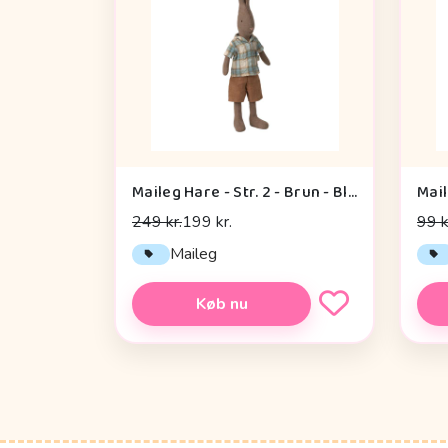
Maileg Hare - Str. 2 - Brun - Bluse og Shorts
249 kr.
199 kr.
99 k
Maileg
Køb nu