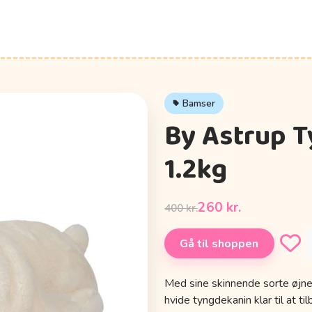
Bamser
By Astrup T
1.2kg
260 kr.
400 kr.
Gå til shoppen
Med sine skinnende sorte øjne
hvide tyngdekanin klar til at t