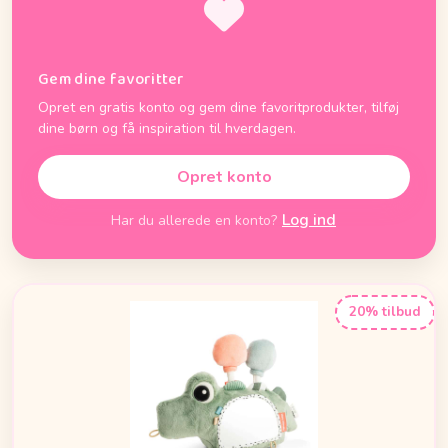
Gem dine favoritter
Opret en gratis konto og gem dine favoritprodukter, tilføj
dine børn og få inspiration til hverdagen.
Opret konto
Log ind
Har du allerede en konto?
20% tilbud