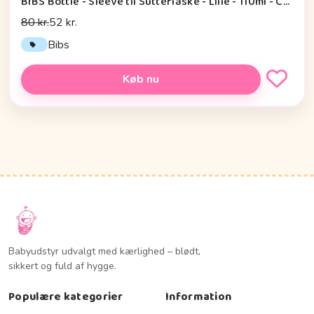
BIBS Bottle - Sleeve til Sutteflaske - Lille - 110ml - Chamomile Lawn/Baby Blue
80 kr.
52 kr.
Bibs
Køb nu
Babyudstyr udvalgt med kærlighed – blødt,
sikkert og fuld af hygge.
Populære kategorier
Information