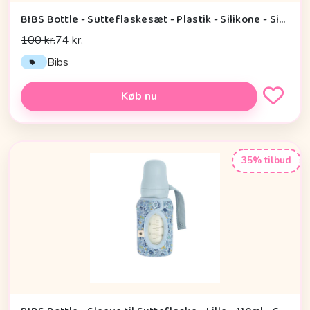
BIBS Bottle - Sutteflaskesæt - Plastik - Silikone - Sippy - 150ml - Sage
100 kr.
74 kr.
Bibs
Køb nu
35% tilbud