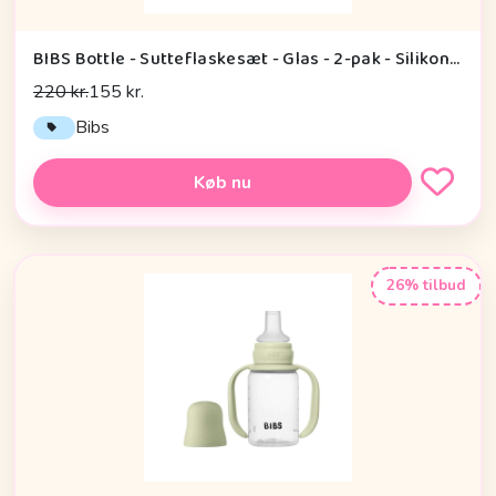
BIBS Bottle - Sutteflaskesæt - Glas - 2-pak - Silikone/Slow Flow/Rund - 120ml - Blush
220 kr.
155 kr.
Bibs
Køb nu
26% tilbud