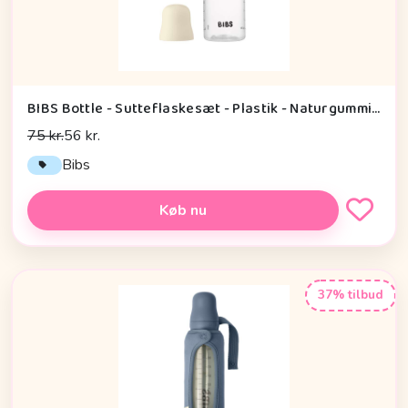
BIBS Bottle - Sutteflaskesæt - Plastik - Naturgummi/Slow Flow/Rund - 150ml - Ivory
75 kr.
56 kr.
Bibs
Køb nu
37% tilbud