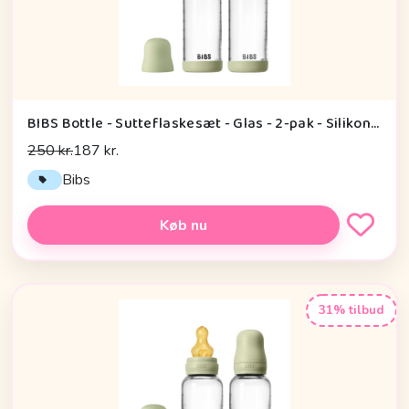
BIBS Bottle - Sutteflaskesæt - Glas - 2-pak - Silikone/Slow Flow/Rund - 240ml - Sage
250 kr.
187 kr.
Bibs
Køb nu
31% tilbud