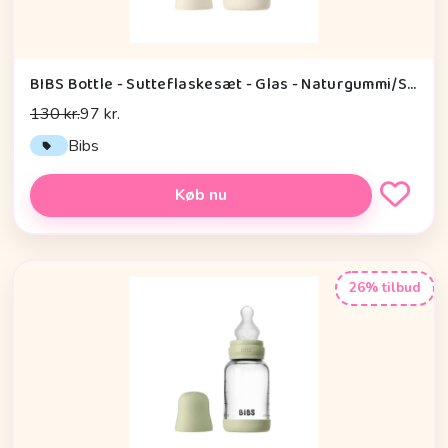
BIBS Bottle - Sutteflaskesæt - Glas - Naturgummi/Slow Flow/Rund - 120ml - Ivory
130 kr.
97 kr.
Bibs
Køb nu
26% tilbud